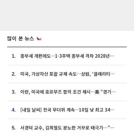
많이 본 뉴스
종부세 개편에도…1·3주택 종부세 격차 2028년부터 확대
1.
미국, 가상자산 포괄 규제 속도…상원, ‘클래리티법’ 9월 절차투표 추진
2.
이란, 미국에 호르무즈 합의 조건 제시…美 “경기 아직 안 끝나” [종합]
3.
[내일 날씨] 전국 무더위 계속…10일 낮 최고 34도 육박
4.
서경덕 교수, 김희철도 분노한 거꾸로 태극기⋯"엉터리는 아냐, 아쉬울 뿐"
5.