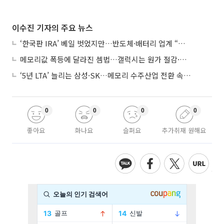
이수진 기자의 주요 뉴스
‘한국판 IRA’ 베일 벗었지만…반도체·배터리 업계 “시행령이 관건”
메모리값 폭등에 달라진 셈법…갤럭시는 원가 절감·아이폰은 서비스 확대
‘5년 LTA’ 늘리는 삼성·SK…메모리 수주산업 전환 속 다른 셈법
0
0
0
0
좋아요
화나요
슬퍼요
추가취재 원해요