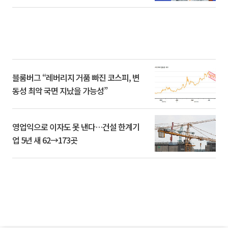
블룸버그 “레버리지 거품 빠진 코스피, 변
동성 최악 국면 지났을 가능성”
영업익으로 이자도 못 낸다…건설 한계기
업 5년 새 62→173곳