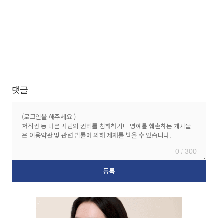
댓글
0 / 300