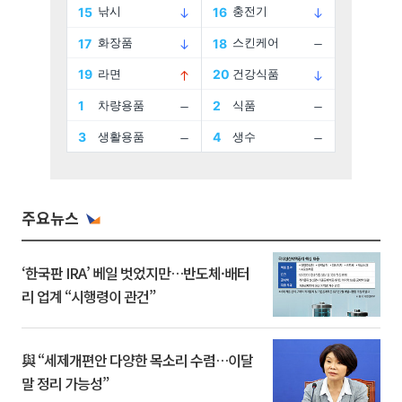
주요뉴스
‘한국판 IRA’ 베일 벗었지만…반도체·배터
리 업계 “시행령이 관건”
與 “세제개편안 다양한 목소리 수렴…이달
말 정리 가능성”