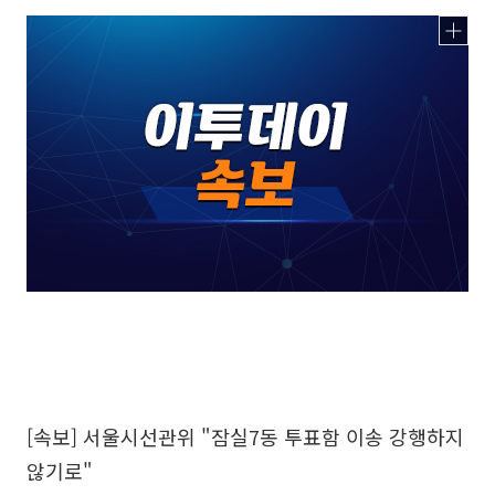
[속보] 서울시선관위 "잠실7동 투표함 이송 강행하지
않기로"