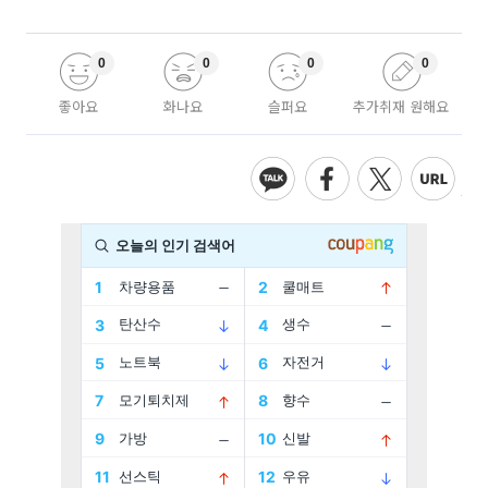
0
0
0
0
좋아요
화나요
슬퍼요
추가취재 원해요