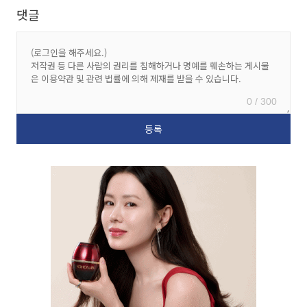
댓글
0 / 300