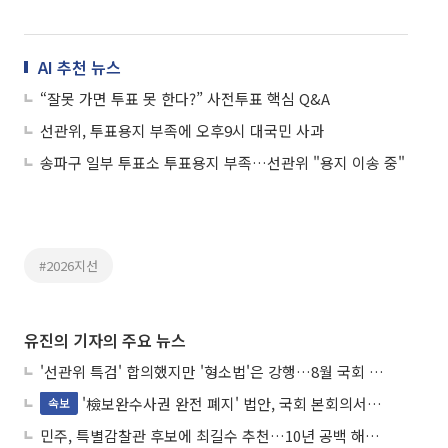
AI 추천 뉴스
“잘못 가면 투표 못 한다?” 사전투표 핵심 Q&A
선관위, 투표용지 부족에 오후9시 대국민 사과
송파구 일부 투표소 투표용지 부족…선관위 "용지 이송 중"
#2026지선
유진의 기자의 주요 뉴스
'선관위 특검' 합의했지만 '형소법'은 강행…8월 국회 '입법 2차전' 예고
'檢보완수사권 완전 폐지' 법안, 국회 본회의서 민주당 주도 통과
속보
민주, 특별감찰관 후보에 최길수 추천…10년 공백 해소 속도