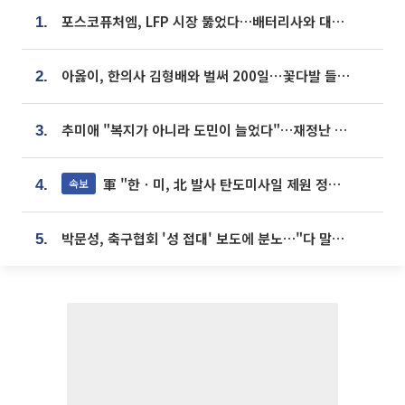
포스코퓨처엠, LFP 시장 뚫었다…배터리사와 대규모 장기 공급 합의
1.
아옳이, 한의사 김형배와 벌써 200일⋯꽃다발 들고 "프러포즈 아냐"
2.
추미애 "복지가 아니라 도민이 늘었다"…재정난 책임론 정면돌파
3.
軍 "한ㆍ미, 北 발사 탄도미사일 제원 정밀분석 중"
속보
4.
박문성, 축구협회 '성 접대' 보도에 분노…"다 말아먹으려고 작정했나"
5.