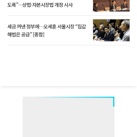
도록”…상법·자본시장법 개정 시사
세금 꺼낸 정부에…오세훈 서울시장 “집값
해법은 공급” [종합]