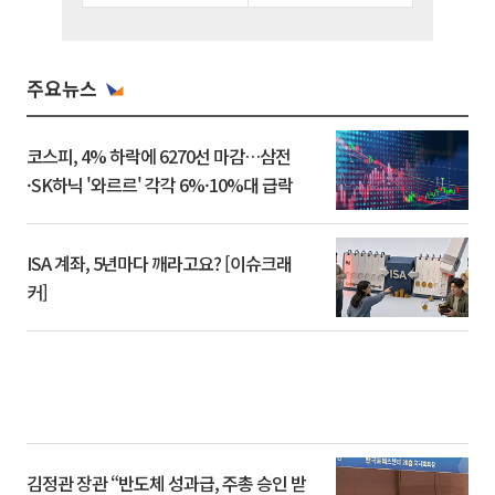
주요뉴스
코스피, 4% 하락에 6270선 마감…삼전
·SK하닉 '와르르' 각각 6%·10%대 급락
ISA 계좌, 5년마다 깨라고요? [이슈크래
커]
김정관 장관 “반도체 성과급, 주총 승인 받