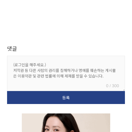
댓글
0 / 300