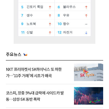
주요뉴스
NXT 프리마켓서 SK하이닉스 또 하한
가⋯‘11주 거래’에 시초가 왜곡
코스피, 장중 5%대 급락에 사이드카 발
동…삼성·SK 동반 폭락