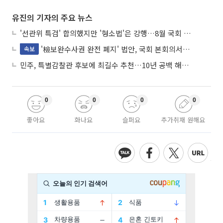
유진의 기자의 주요 뉴스
'선관위 특검' 합의했지만 '형소법'은 강행…8월 국회 '입법 2차전' 예고
'檢보완수사권 완전 폐지' 법안, 국회 본회의서 민주당 주도 통과
속보
민주, 특별감찰관 후보에 최길수 추천…10년 공백 해소 속도
0
0
0
0
좋아요
화나요
슬퍼요
추가취재 원해요