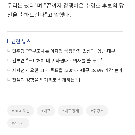
우리는 봤다"며 "끝까지 경쟁해온 추경호 후보의 당
선을 축하드린다"고 말했다.
관련 뉴스
민주당 "출구조사는 이재명 국정안정 민심"…영남·대구 초박빙엔 신중
김부겸 “투표해야 대구 바뀐다…역사를 쓸 투표”
지방선거 오전 11시 투표율 15.0%⋯대구 18.9% 가장 높아
관심과 경험을 일거리로 설계하는 법
#2026지선
#대구
#대구경제
#추경호
#김부겸