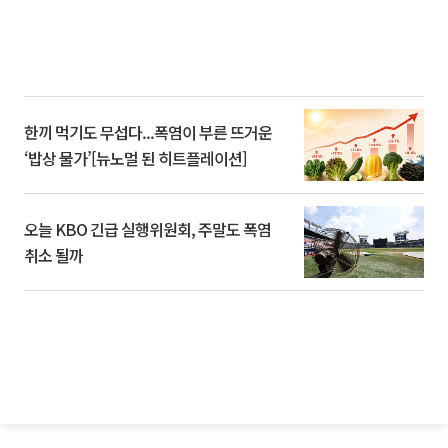
한끼 먹기도 무섭다...폭염이 부른 뜨거운
‘밥상 물가’[뉴노멀 된 히트플레이션]
오늘 KBO 긴급 실행위원회, 주말도 폭염
취소 될까