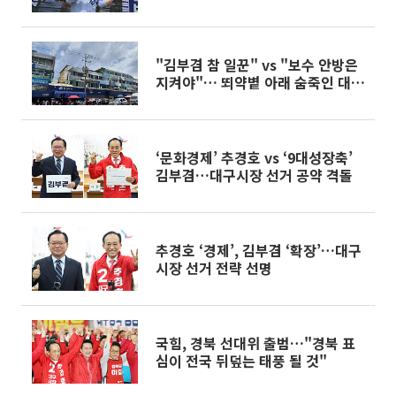
"김부겸 참 일꾼" vs "보수 안방은
지켜야"… 뙤약볕 아래 숨죽인 대구
민심 [6ㆍ3 선거 풍향계]
‘문화경제’ 추경호 vs ‘9대성장축’
김부겸…대구시장 선거 공약 격돌
추경호 ‘경제’, 김부겸 ‘확장’…대구
시장 선거 전략 선명
국힘, 경북 선대위 출범…"경북 표
심이 전국 뒤덮는 태풍 될 것"