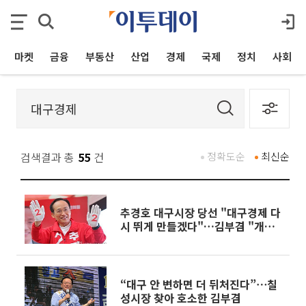
마켓
금융
부동산
산업
경제
국제
정치
사회
검색결과 총
55
건
정확도순
최신순
추경호 대구시장 당선 "대구경제 다
시 뛰게 만들겠다"…김부겸 "개인
의 패배일 뿐"
“대구 안 변하면 더 뒤처진다”⋯칠
성시장 찾아 호소한 김부겸