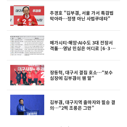
추경호 "김부겸, 서울 가서 특검법
막아라…정쟁 아닌 사법쿠데타"
메가시티·해양·AI수도 3대 전장서
격돌…영남 민심은 어디로 [6·3 경
제 공약 해부⑤]
장동혁, 대구서 결집 호소…“보수
심장에 김부겸이 웬 말”
김부겸, 대구지역 출마자와 필승 결
의…“2찍 조롱은 그만”