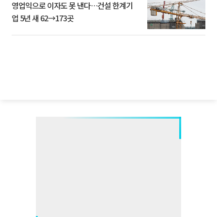
영업익으로 이자도 못 낸다…건설 한계기
업 5년 새 62→173곳