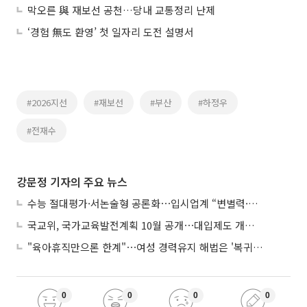
막오른 與 재보선 공천…당내 교통정리 난제
‘경험 無도 환영’ 첫 일자리 도전 설명서
#2026지선
#재보선
#부산
#하정우
#전재수
강문정 기자의 주요 뉴스
수능 절대평가·서논술형 공론화⋯입시업계 “변별력·사교육 대책 먼저”
국교위, 국가교육발전계획 10월 공개⋯대입제도 개편 공론화 추진
"육아휴직만으론 한계"⋯여성 경력유지 해법은 '복귀 후 유연근무’
0
0
0
0