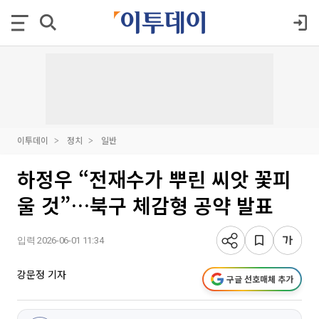
이투데이
정치
일반
하정우 “전재수가 뿌린 씨앗 꽃피
울 것”…북구 체감형 공약 발표
입력 2026-06-01 11:34
강문정 기자
구글 선호매체 추가