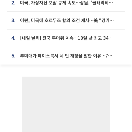
미국, 가상자산 포괄 규제 속도…상원, ‘클래리티법’ 9월 절차투표 추진
2.
이란, 미국에 호르무즈 합의 조건 제시…美 “경기 아직 안 끝나” [종합]
3.
[내일 날씨] 전국 무더위 계속…10일 낮 최고 34도 육박
4.
추미애가 페이스북서 네 번 재정을 말한 이유…7700억 추경 열쇠는 도의회에
5.