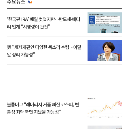
주요뉴스
‘한국판 IRA’ 베일 벗었지만…반도체·배터
리 업계 “시행령이 관건”
與 “세제개편안 다양한 목소리 수렴…이달
말 정리 가능성”
블룸버그 “레버리지 거품 빠진 코스피, 변
동성 최악 국면 지났을 가능성”