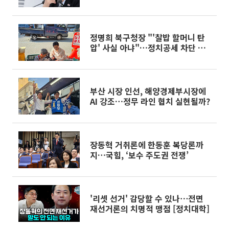
정명희 북구청장 "'찰밥 할머니 탄
압' 사실 아냐"…정치공세 차단 나
서
부산 시장 인선, 해양경제부시장에
AI 강조…정무 라인 협치 실현될까?
장동혁 거취론에 한동훈 복당론까
지…국힘, ‘보수 주도권 전쟁’
'리셋 선거' 감당할 수 있나⋯전면
재선거론의 치명적 맹점 [정치대학]