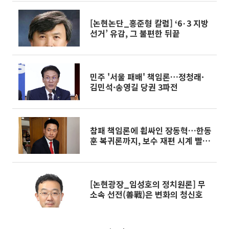
[논현논단_홍준형 칼럼] ‘6·3 지방
선거’ 유감, 그 불편한 뒤끝
민주 '서울 패배' 책임론…정청래·
김민석·송영길 당권 3파전
참패 책임론에 휩싸인 장동혁…한동
훈 복귀론까지, 보수 재편 시계 빨라
진다
[논현광장_임성호의 정치원론] 무
소속 선전(善戰)은 변화의 청신호