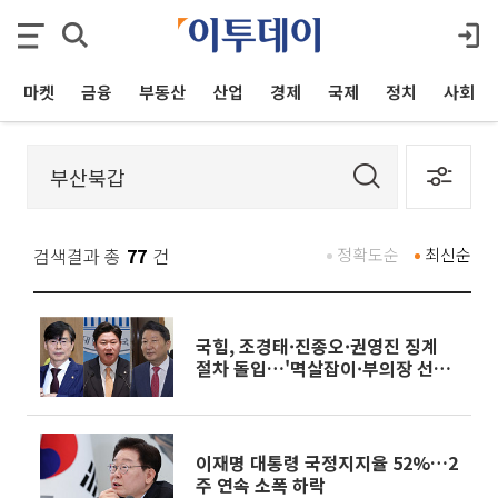
마켓
금융
부동산
산업
경제
국제
정치
사회
검색결과 총
77
건
정확도순
최신순
국힘, 조경태·진종오·권영진 징계
절차 돌입…'멱살잡이·부의장 선출
논란' 등 사유
이재명 대통령 국정지지율 52%…2
주 연속 소폭 하락