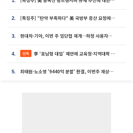
[특징주] 美 중국산 광트랜시버 규제 추진에 대한광통신 등 광통신株 강세
1.
[특징주] “탄약 부족하다“ 美 국방부 증산 요청에⋯국내 방산주 급등세
2.
현대차·기아, 이번 주 임단협 재개…하청 사용자성 재심도 ‘변수’
3.
李 ‘호남형 대입’ 제안에 교육청·지역대학 서·논술형 입시 연계 '착수'
단독
4.
최태원·노소영 '9440억 분할' 판결, 이번주 재상고 여부 주목
5.