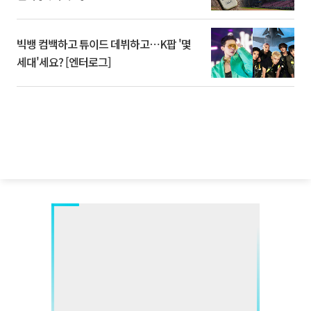
빅뱅 컴백하고 튜이드 데뷔하고⋯K팝 '몇
세대'세요? [엔터로그]