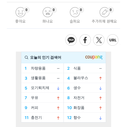
0
0
0
0
좋아요
화나요
슬퍼요
추가취재 원해요