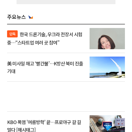
주요뉴스
한국 드론기술, 우크라 전장서 시험
단독
중…“스타트업 여러 곳 참여”
美 미사일 재고 ‘빨간불’…K방산 북미 진출
기대
KBO 폭염 '여름방학' 끝…프로야구 갈 길
멀다 [해시태그]