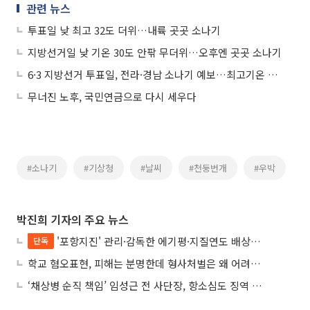
관련 뉴스
투표일 낮 최고 32도 더위…내륙 곳곳 소나기
지방선거일 낮 기온 30도 안팎 무더위…오후엔 곳곳 소나기
6·3 지방선거 투표일, 전라·경남 소나기 예보…최고기온 33도 '더위'
무너진 노후, 국민연금으로 다시 세우다
#소나기
#기상청
#날씨
#천둥번개
#우박
박진희 기자의 주요 뉴스
'포항지진' 관리·감독한 에기평·지질연도 배상책임…법원 “안전의무 당연”
단독
학교 혐오표현, 피해는 분명한데 형사처벌은 왜 어려울까?
‘채상병 순직 책임’ 임성근 전 사단장, 항소심도 징역 3년