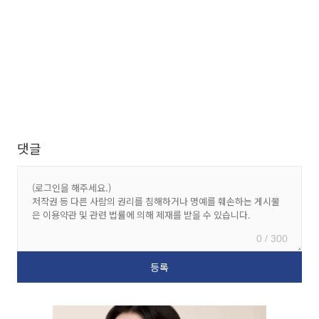
댓글
0 / 300