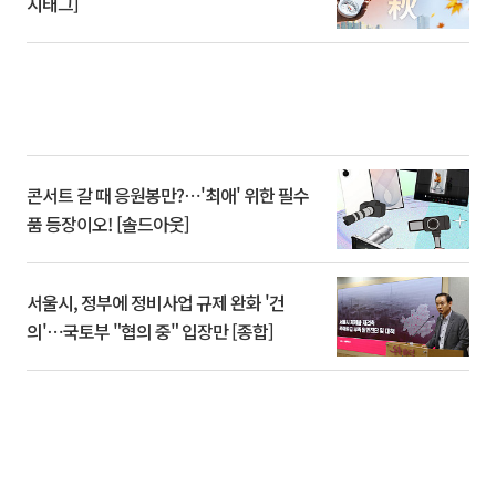
시태그]
콘서트 갈 때 응원봉만?⋯'최애' 위한 필수
품 등장이오! [솔드아웃]
서울시, 정부에 정비사업 규제 완화 '건
의'⋯국토부 "협의 중" 입장만 [종합]