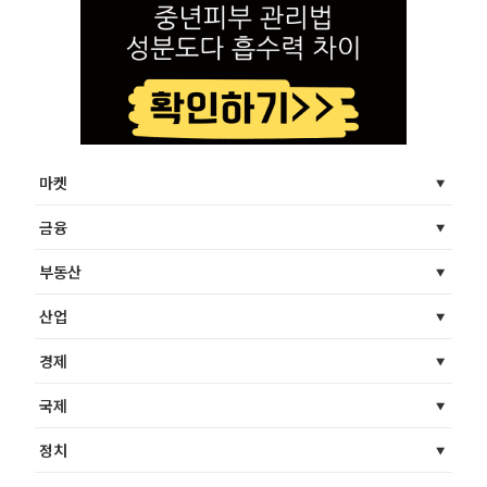
마켓
금융
부동산
산업
경제
국제
정치