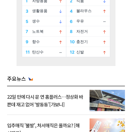
주요뉴스
22일 만에 다시 문 연 홈플러스…정상화 바
쁜데 재고 없어 ‘발동동’[가보니]
입추매직 '불발', 처서매직은 올까요? [해