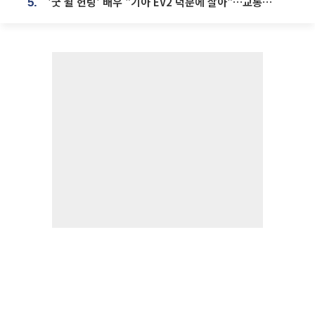
'굿 윌 헌팅' 배우 "기아 EV2 덕분에 살아"…교통사고 후 안전성 극찬
5.