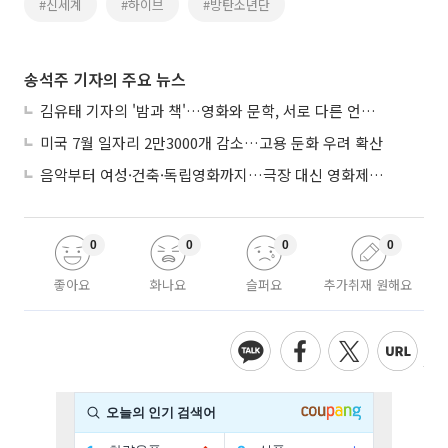
#신세계
#하이브
#방탄소년단
송석주 기자의 주요 뉴스
김유태 기자의 '밤과 책'…영화와 문학, 서로 다른 언어를 읽다
미국 7월 일자리 2만3000개 감소…고용 둔화 우려 확산
음악부터 여성·건축·독립영화까지…극장 대신 영화제로 즐기는 스크린 여행
0
0
0
0
좋아요
화나요
슬퍼요
추가취재 원해요