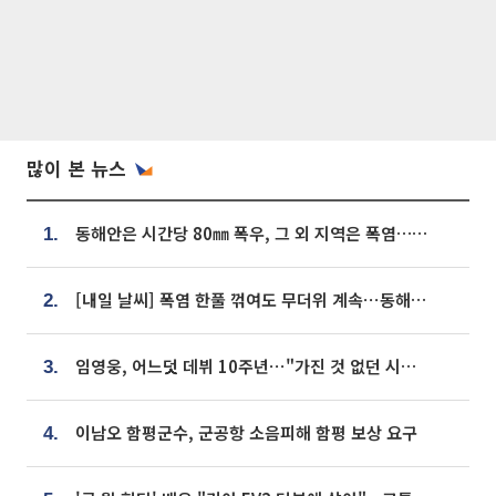
많이 본 뉴스
동해안은 시간당 80㎜ 폭우, 그 외 지역은 폭염…‘극과 극 날씨’
1.
[내일 날씨] 폭염 한풀 꺾여도 무더위 계속⋯동해안 이틀 연속 비
2.
임영웅, 어느덧 데뷔 10주년⋯"가진 것 없던 시절, 내 앞엔 20명의 팬뿐"
3.
이남오 함평군수, 군공항 소음피해 함평 보상 요구
4.