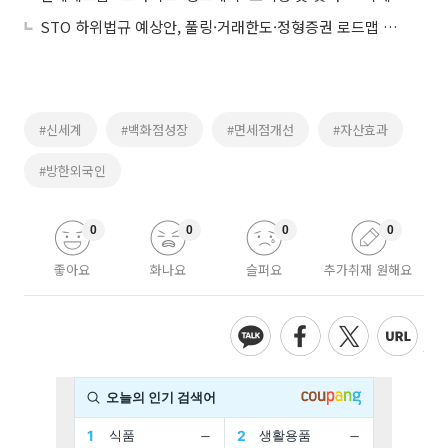
STO 하위법규 예상안, 풀링·거래한도·정형증권 로드맵 제시
#신세계
#백화점성장
#면세점개선
#자산효과
#방한외국인
0
0
0
0
좋아요
화나요
슬퍼요
추가취재 원해요