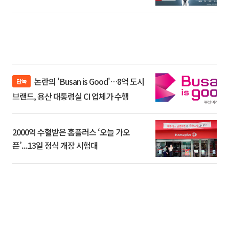
논란의 'Busan is Good'…8억 도시
단독
브랜드, 용산 대통령실 CI 업체가 수행
2000억 수혈받은 홈플러스 ‘오늘 가오
픈’...13일 정식 개장 시험대