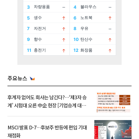
주요뉴스
후계자 없어도 회사는 남긴다?…‘제3자 승
계’ 시험대 오른 中企 현장 [기업승계 대전
환]
MSCI 발표 D-7…후보주 반등에 편입 기대
재점화