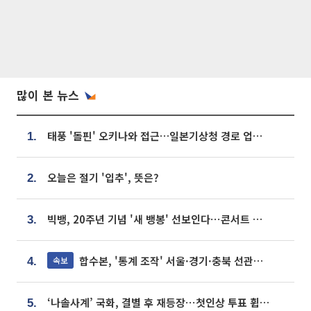
많이 본 뉴스
태풍 '돌핀' 오키나와 접근…일본기상청 경로 업데이트
1.
오늘은 절기 '입추', 뜻은?
2.
빅뱅, 20주년 기념 '새 뱅봉' 선보인다⋯콘서트 앞두고 팝업 개최
3.
합수본, '통계 조작' 서울·경기·충북 선관위 등 추가 압수수색
속보
4.
‘나솔사계’ 국화, 결별 후 재등장⋯첫인상 투표 휩쓸고 ‘인기녀’ 등극
5.