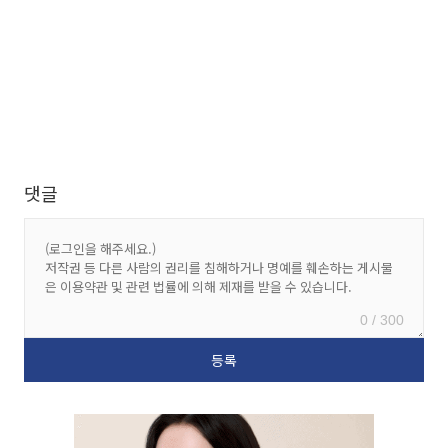
댓글
0 / 300