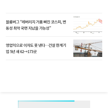
블룸버그 “레버리지 거품 빠진 코스피, 변
동성 최악 국면 지났을 가능성”
영업익으로 이자도 못 낸다…건설 한계기
업 5년 새 62→173곳