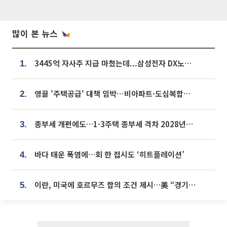
많이 본 뉴스
3445억 자사주 지급 마쳤는데...삼성전자 DX노조, 뒤늦은 '떼쓰기 집회'
1.
영끌 '주택공급' 대책 임박⋯비아파트·도심복합까지 총동원
2.
종부세 개편에도…1·3주택 종부세 격차 2028년부터 확대
3.
바다 태운 폭염에…회 한 접시도 ‘히트플레이션’
4.
이란, 미국에 호르무즈 합의 조건 제시…美 “경기 아직 안 끝나” [종합]
5.