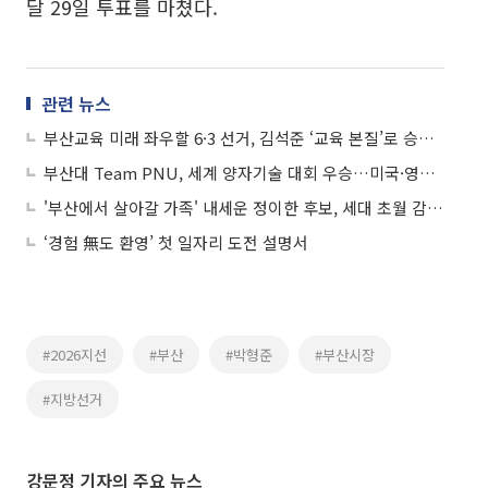
달 29일 투표를 마쳤다.
관련 뉴스
부산교육 미래 좌우할 6·3 선거, 김석준 ‘교육 본질’로 승부수
부산대 Team PNU, 세계 양자기술 대회 우승…미국·영국 팀 제쳤다
'부산에서 살아갈 가족' 내세운 정이한 후보, 세대 초월 감성 정치 실험
‘경험 無도 환영’ 첫 일자리 도전 설명서
#2026지선
#부산
#박형준
#부산시장
#지방선거
강문정 기자의 주요 뉴스