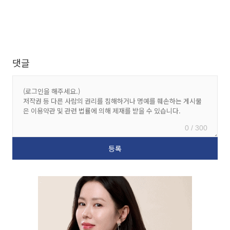
댓글
0 / 300