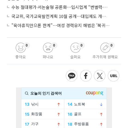
수능 절대평가·서논술형 공론화⋯입시업계 “변별력·사교육 대책 먼저”
국교위, 국가교육발전계획 10월 공개⋯대입제도 개편 공론화 추진
"육아휴직만으론 한계"⋯여성 경력유지 해법은 '복귀 후 유연근무’
0
0
0
0
좋아요
화나요
슬퍼요
추가취재 원해요