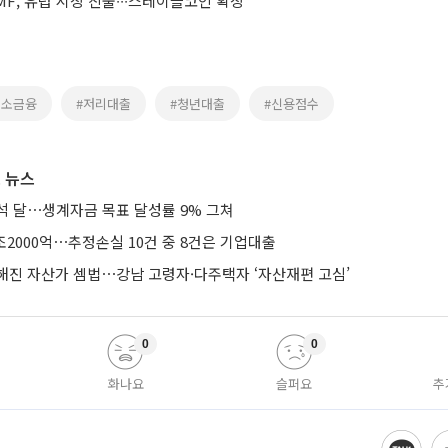
F, 유럽 시장 진출∙∙∙스테이블코인 확장
미소금융
#저리대출
#청년대출
#신용점수
 뉴스
석 달⋯생계자금 목표 달성률 9% 그쳐
조2000억⋯추정손실 10건 중 8건은 기업대출
해진 자산가 셈법⋯강남 고령자·다주택자 ‘자산재편 고심’
0
0
화나요
슬퍼요
추