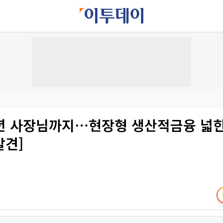
년 사장님까지⋯현장형 생산적금융 넓힌
발견]