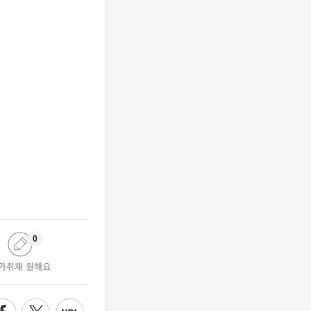
0
가취재 원해요