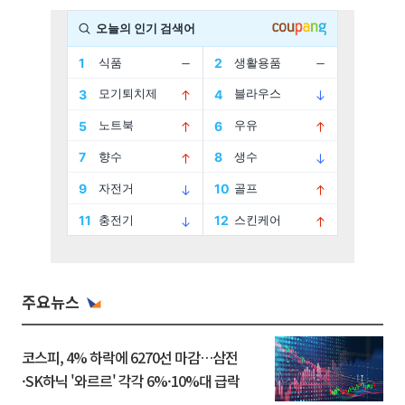
주요뉴스
코스피, 4% 하락에 6270선 마감…삼전
·SK하닉 '와르르' 각각 6%·10%대 급락