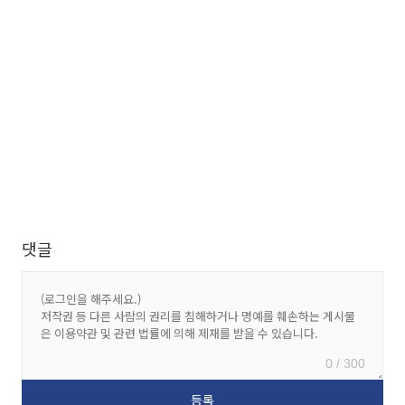
댓글
0 / 300