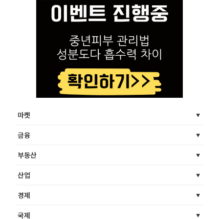
마켓
금융
부동산
산업
경제
국제