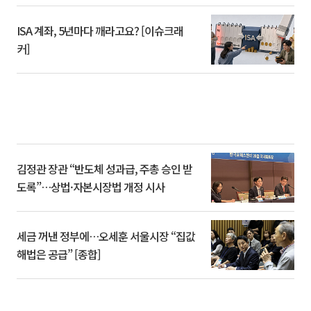
ISA 계좌, 5년마다 깨라고요? [이슈크래
커]
김정관 장관 “반도체 성과급, 주총 승인 받
도록”…상법·자본시장법 개정 시사
세금 꺼낸 정부에…오세훈 서울시장 “집값
해법은 공급” [종합]