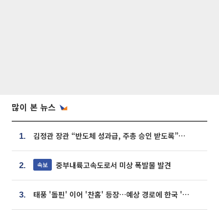
많이 본 뉴스
김정관 장관 “반도체 성과급, 주총 승인 받도록”…상법·자본시장법 개정 시사
1.
중부내륙고속도로서 미상 폭발물 발견
속보
2.
태풍 '돌핀' 이어 '찬홈' 등장…예상 경로에 한국 '한숨'
3.