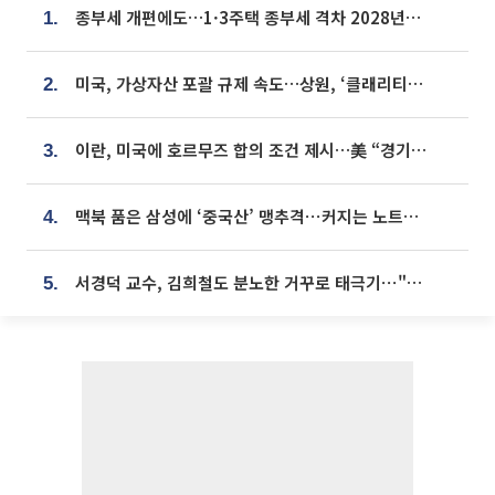
종부세 개편에도…1·3주택 종부세 격차 2028년부터 확대
1.
미국, 가상자산 포괄 규제 속도…상원, ‘클래리티법’ 9월 절차투표 추진
2.
이란, 미국에 호르무즈 합의 조건 제시…美 “경기 아직 안 끝나” [종합]
3.
맥북 품은 삼성에 ‘중국산’ 맹추격⋯커지는 노트북 OLED 시장
4.
서경덕 교수, 김희철도 분노한 거꾸로 태극기⋯"엉터리는 아냐, 아쉬울 뿐"
5.