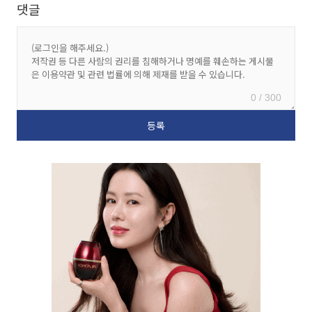
댓글
0 / 300