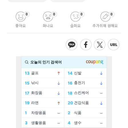
0
0
0
0
좋아요
화나요
슬퍼요
추가취재 원해요