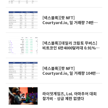
대형주 속 고변동 알트 부각
[넥스블록][핫 NFT]
Courtyard.io, 일 거래량 74만
5040달러… 바닥가 5달러
[넥스블록][데일리 크립토 무버스]
비트코인 6만4000달러대 0.91%
상승…파이네트워크 10.21% 상승
[넥스블록][핫 NFT]
Courtyard.io, 일 거래량 104만
6668달러… 바닥가 0.46달러
라이엇게임즈, LoL 아마추어 대회
참가비ㆍ상금 제한 없앴다