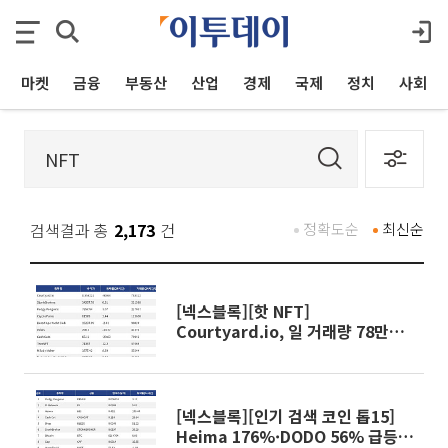
마켓
금융
부동산
산업
경제
국제
정치
사회
검색결과 총
2,173
건
정확도순
최신순
[넥스블록][핫 NFT]
Courtyard.io, 일 거래량 78만
5312달러… 바닥가 0.56달러
[넥스블록][인기 검색 코인 톱15]
Heima 176%·DODO 56% 급등…