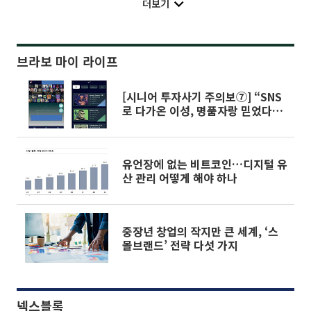
더보기
브라보 마이 라이프
[시니어 투자사기 주의보⑦] “SNS
로 다가온 이성, 명품자랑 믿었다
가…아파트담보대출까지 날려”
유언장에 없는 비트코인…디지털 유
산 관리 어떻게 해야 하나
중장년 창업의 작지만 큰 세계, ‘스
몰브랜드’ 전략 다섯 가지
넥스블록