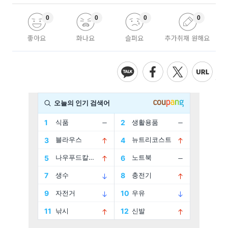
0
0
0
0
좋아요
화나요
슬퍼요
추가취재 원해요