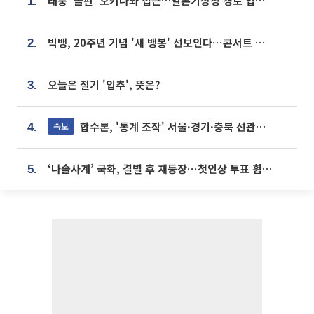
태풍 '돌핀' 오키나와 접근…일본기상청 경로 업데이트
1.
빅뱅, 20주년 기념 '새 뱅봉' 선보인다⋯콘서트 앞두고 팝업 개최
2.
오늘은 절기 '입추', 뜻은?
3.
합수본, '통계 조작' 서울·경기·충북 선관위 등 추가 압수수색
속보
4.
‘나솔사계’ 국화, 결별 후 재등장⋯첫인상 투표 휩쓸고 ‘인기녀’ 등극
5.