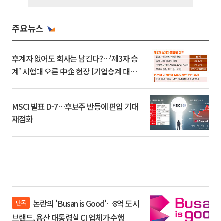
주요뉴스
후계자 없어도 회사는 남긴다?…‘제3자 승
계’ 시험대 오른 中企 현장 [기업승계 대전
환]
MSCI 발표 D-7…후보주 반등에 편입 기대
재점화
논란의 'Busan is Good'…8억 도시
단독
브랜드, 용산 대통령실 CI 업체가 수행