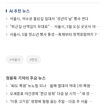
AI 추천 뉴스
서울시, 덕수궁 돌담길 일대서 '성년의 날' 행사 연다
"퇴근길·산책길이 무대로"… 서울시, 5월 도심 곳곳서 야외공연
서울시, 5월 청소년 행사 풍성⋯축제부터 정책포럼까지 75개 열린다
#서울시
#한강
정용욱 기자의 주요 뉴스
'40도 폭염' 뉴노멀 되나…올해 열대야 역대 1위·폭염일수 평년 3배 넘어
오세훈표 야간경제 '한강 밤핑' 다음 달 시작⋯"새 성장동력 만들 것"
'이중 고기압' 영향에 펄펄 끓는 주말…다음 주 서울 포함 서쪽이 더 덥다