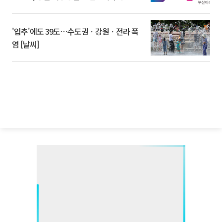
'입추'에도 39도⋯수도권ㆍ강원ㆍ전라 폭
염 [날씨]