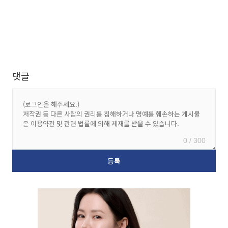
댓글
0 / 300