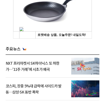
주요뉴스
NXT 프리마켓서 SK하이닉스 또 하한
가⋯‘11주 거래’에 시초가 왜곡
코스피, 장중 5%대 급락에 사이드카 발
동…삼성·SK 동반 폭락