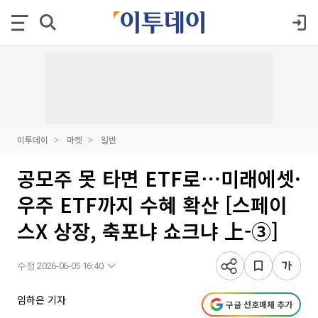
이투데이
마켓
일반
공모주 못 타면 ETF로⋯미래에셋·
우주 ETF까지 수혜 확산 [스페이
스X 상장, 축포냐 쇼크냐 上-③]
수정 2026-06-05 16:40
임하은 기자
구글 선호매체 추가