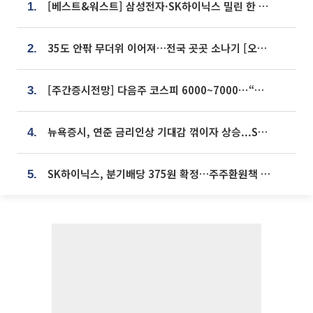
[베스트&워스트] 삼성전자·SK하이닉스 밀린 한 주…상상인증권은 85% 급등
1.
35도 안팎 무더위 이어져…전국 곳곳 소나기 [오늘 날씨]
2.
[주간증시전망] 다음주 코스피 6000~7000⋯“外人 수급은 정책이 변수”
3.
뉴욕증시, 연준 금리인상 기대감 꺾이자 상승...S&P500 사상 최고치 [종합]
4.
SK하이닉스, 분기배당 375원 확정…주주환원책 9월로 앞당겨 발표
5.