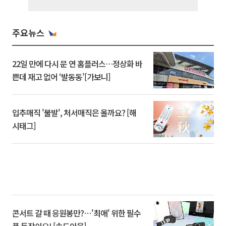
주요뉴스
22일 만에 다시 문 연 홈플러스…정상화 바
쁜데 재고 없어 ‘발동동’[가보니]
입추매직 '불발', 처서매직은 올까요? [해
시태그]
콘서트 갈 때 응원봉만?⋯'최애' 위한 필수
품 등장이오! [솔드아웃]