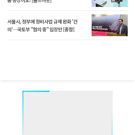
서울시, 정부에 정비사업 규제 완화 '건
의'⋯국토부 "협의 중" 입장만 [종합]