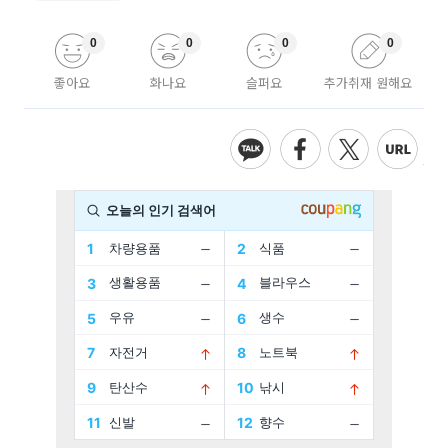
0
0
0
0
좋아요
화나요
슬퍼요
추가취재 원해요