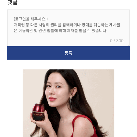
댓글
0 / 300