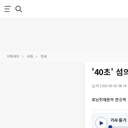
이투데이
사회
전국
'40초' 
입력 2026-06-02 08:18
호남취재본부 한승하
기사 듣기