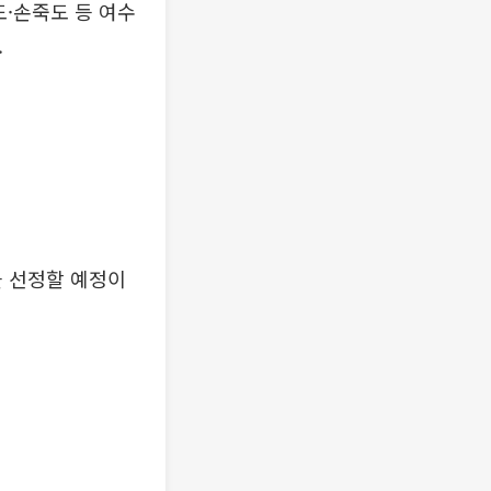
도·손죽도 등 여수
.
을 선정할 예정이