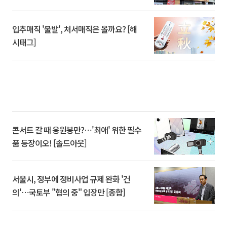
입추매직 '불발', 처서매직은 올까요? [해
시태그]
콘서트 갈 때 응원봉만?⋯'최애' 위한 필수
품 등장이오! [솔드아웃]
서울시, 정부에 정비사업 규제 완화 '건
의'⋯국토부 "협의 중" 입장만 [종합]