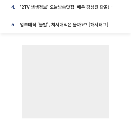
'2TV 생생정보' 오늘방송맛집- 배우 강성진 단골! 쌀국수ㆍ푸팟퐁 커리 맛집 '블○○○'
4.
입추매직 '불발', 처서매직은 올까요? [해시태그]
5.