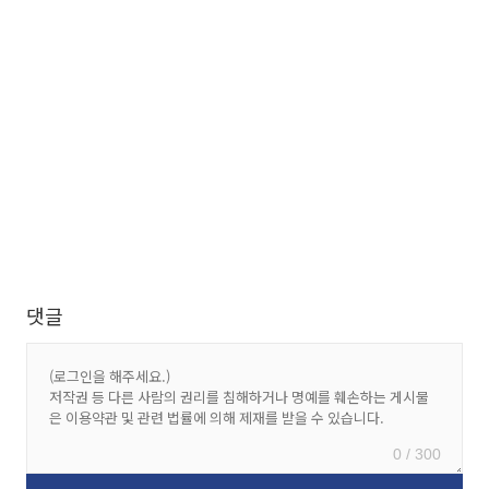
댓글
0 / 300