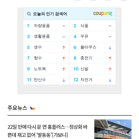
주요뉴스
22일 만에 다시 문 연 홈플러스…정상화 바
쁜데 재고 없어 ‘발동동’[가보니]