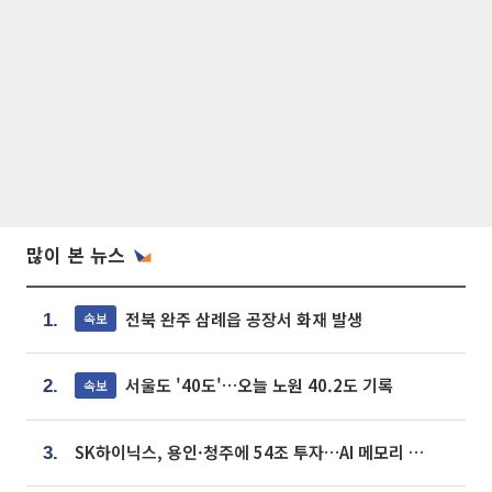
많이 본 뉴스
전북 완주 삼례읍 공장서 화재 발생
속보
1.
서울도 '40도'…오늘 노원 40.2도 기록
속보
2.
SK하이닉스, 용인·청주에 54조 투자…AI 메모리 생산기지 키운다
3.