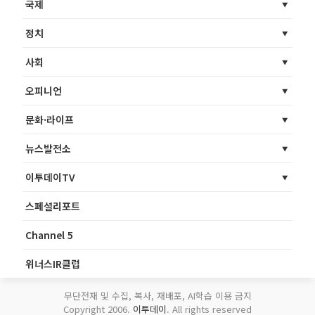
국제
정치
사회
오피니언
문화·라이프
뉴스발전소
이투데이TV
스페셜리포트
Channel 5
위너스IR클럽
무단전재 및 수집, 복사, 재배포, AI학습 이용 금지
Copyright 2006.
이투데이
. All rights reserved