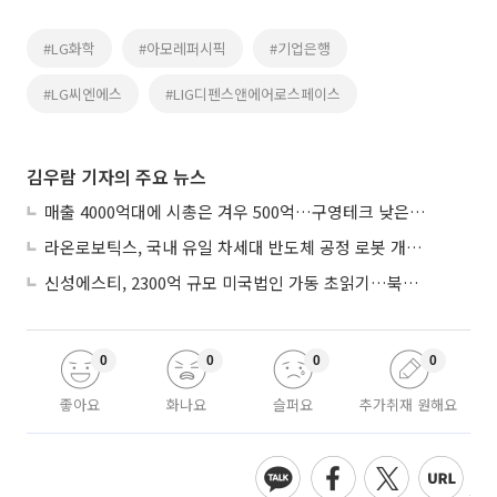
#LG화학
#아모레퍼시픽
#기업은행
#LG씨엔에스
#LIG디펜스앤에어로스페이스
김우람 기자의 주요 뉴스
매출 4000억대에 시총은 겨우 500억…구영테크 낮은 몸값에 저가 승계 마무리
라온로보틱스, 국내 유일 차세대 반도체 공정 로봇 개발 ‘고객사 테스트 진행’
신성에스티, 2300억 규모 미국법인 가동 초읽기…북미 ESS 공략 본격화
0
0
0
0
좋아요
화나요
슬퍼요
추가취재 원해요