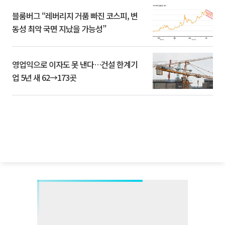
블룸버그 “레버리지 거품 빠진 코스피, 변
동성 최악 국면 지났을 가능성”
영업익으로 이자도 못 낸다…건설 한계기
업 5년 새 62→173곳