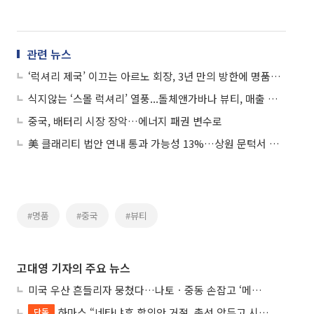
관련 뉴스
‘럭셔리 제국’ 이끄는 아르노 회장, 3년 만의 방한에 명품업계 시선 집중
식지않는 ‘스몰 럭셔리’ 열풍...돌체앤가바나 뷰티, 매출 성장 눈에 띄네
중국, 배터리 시장 장악…에너지 패권 변수로
美 클래리티 법안 연내 통과 가능성 13%…상원 문턱서 제동
#명품
#중국
#뷰티
고대영 기자의 주요 뉴스
미국 우산 흔들리자 뭉쳤다…나토ㆍ중동 손잡고 ‘메카 공동방위’ 조약 체결
하마스 “네타냐후 합의안 거절, 총선 앞두고 시간 끌기”
단독