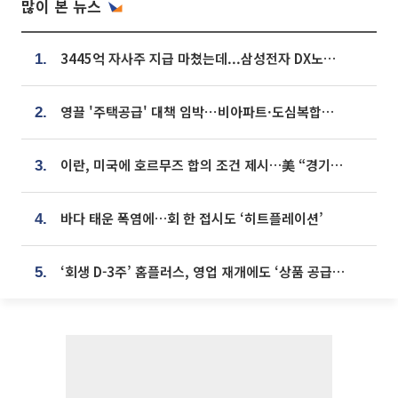
많이 본 뉴스
3445억 자사주 지급 마쳤는데...삼성전자 DX노조, 뒤늦은 '떼쓰기 집회'
1.
영끌 '주택공급' 대책 임박⋯비아파트·도심복합까지 총동원
2.
이란, 미국에 호르무즈 합의 조건 제시…美 “경기 아직 안 끝나” [종합]
3.
바다 태운 폭염에…회 한 접시도 ‘히트플레이션’
4.
‘회생 D-3주’ 홈플러스, 영업 재개에도 ‘상품 공급망’ 복구가 생존 관건
5.