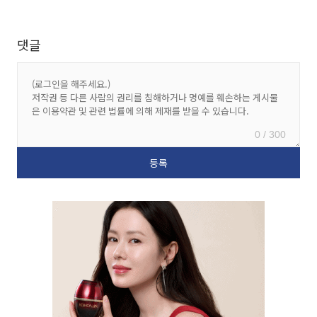
댓글
0 / 300