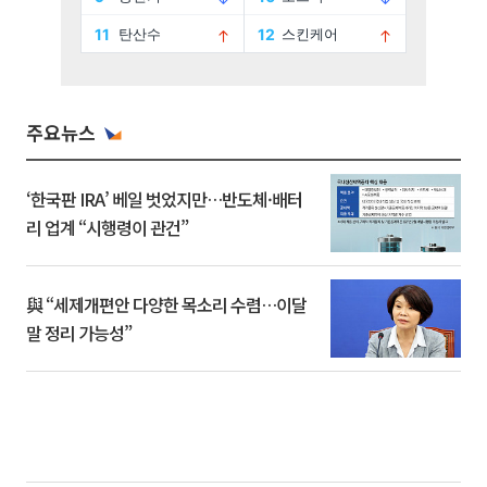
주요뉴스
‘한국판 IRA’ 베일 벗었지만…반도체·배터
리 업계 “시행령이 관건”
與 “세제개편안 다양한 목소리 수렴…이달
말 정리 가능성”