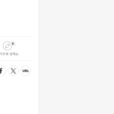
0
가취재 원해요