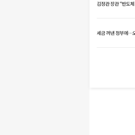
김정관 장관 “반도체
세금 꺼낸 정부에…오