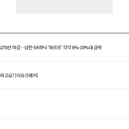
6270선 마감…삼전·SK하닉 '와르르' 각각 6%·10%대 급락
 깨라고요? [이슈크래커]