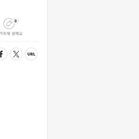
0
가취재 원해요