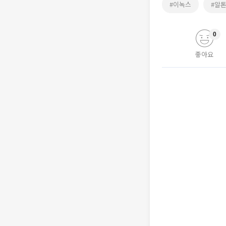
#이녹스
#알
0
좋아요