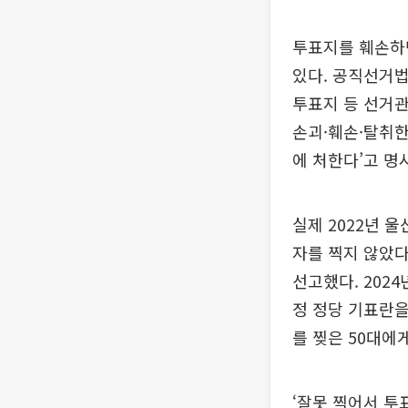
투표지를 훼손하면
있다. 공직선거법
투표지 등 선거관
손괴·훼손·탈취한 
에 처한다’고 명
실제 2022년 
자를 찍지 않았다
선고했다. 202
정 정당 기표란
를 찢은 50대에
‘잘못 찍어서 투