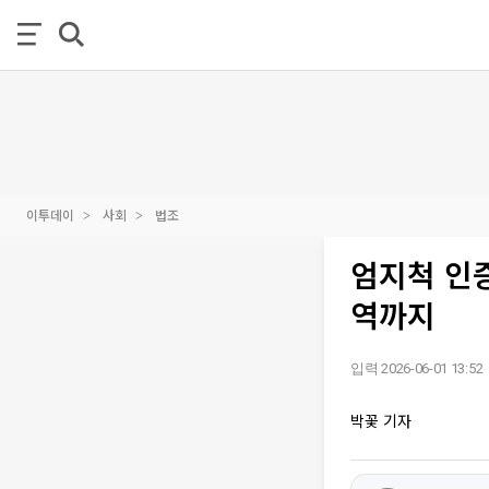
이투데이
사회
법조
엄지척 인증
역까지
입력 2026-06-01 13:52
박꽃 기자