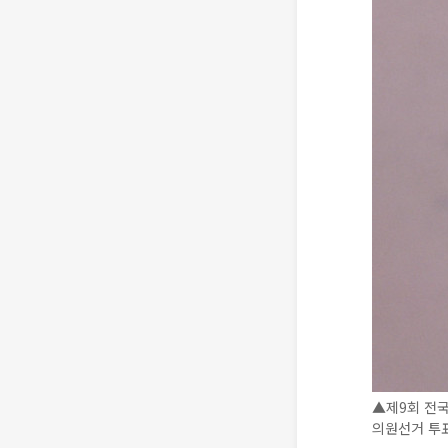
▲제9회 전
의원선거 투표