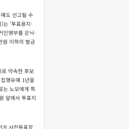
유예도 선고될 수
)는 ‘투표용지·
선거인명부를 은닉·
0만원 이하의 벌금
기로 약속한 후보
 집행유예 1년을
 앓는 노모에게 특
원 앞에서 투표지
 선거 사전투표장