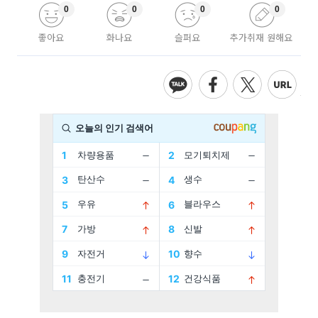
0
0
0
0
좋아요
화나요
슬퍼요
추가취재 원해요