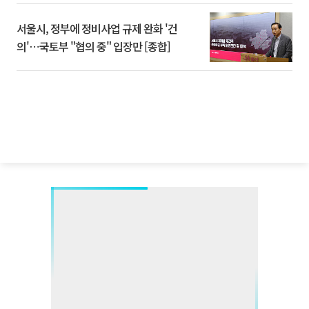
서울시, 정부에 정비사업 규제 완화 '건
의'⋯국토부 "협의 중" 입장만 [종합]