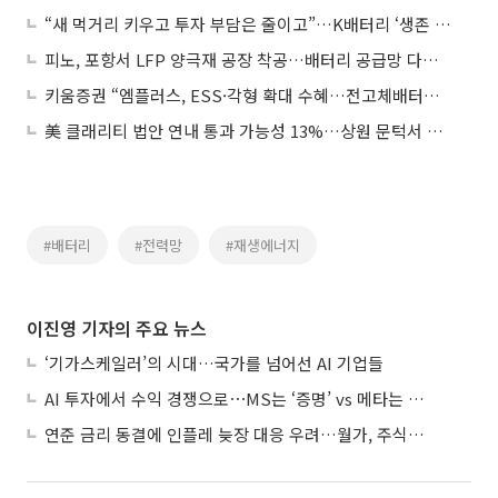
“새 먹거리 키우고 투자 부담은 줄이고”…K배터리 ‘생존 재편’
피노, 포항서 LFP 양극재 공장 착공…배터리 공급망 다각화 본격화
키움증권 “엠플러스, ESS·각형 확대 수혜…전고체배터리 장비 중장기 성장동력”
美 클래리티 법안 연내 통과 가능성 13%…상원 문턱서 제동
#배터리
#전력망
#재생에너지
이진영 기자의 주요 뉴스
‘기가스케일러’의 시대…국가를 넘어선 AI 기업들
AI 투자에서 수익 경쟁으로⋯MS는 ‘증명’ vs 메타는 ‘숙제’
연준 금리 동결에 인플레 늦장 대응 우려…월가, 주식도 채권도 던졌다