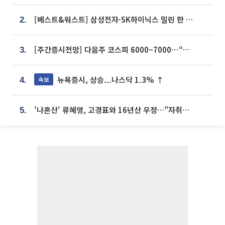
[베스트&워스트] 삼성전자·SK하이닉스 밀린 한 주…상상인증권은 85% 급등
2.
[주간증시전망] 다음주 코스피 6000~7000⋯“外人 수급은 정책이 변수”
3.
뉴욕증시, 상승...나스닥 1.3% ↑
속보
4.
'나혼산' 류혜영, 고경표와 16년산 우정…"자취방서 부모님과 마주쳐"
5.