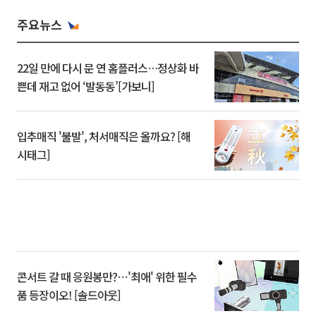
주요뉴스
22일 만에 다시 문 연 홈플러스…정상화 바
쁜데 재고 없어 ‘발동동’[가보니]
입추매직 '불발', 처서매직은 올까요? [해
시태그]
콘서트 갈 때 응원봉만?⋯'최애' 위한 필수
품 등장이오! [솔드아웃]