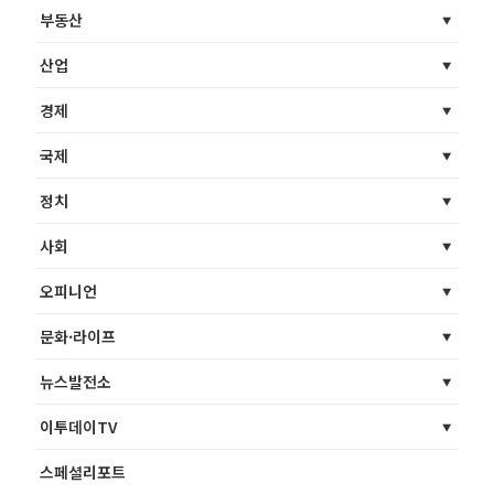
부동산
산업
경제
국제
정치
사회
오피니언
문화·라이프
뉴스발전소
이투데이TV
스페셜리포트