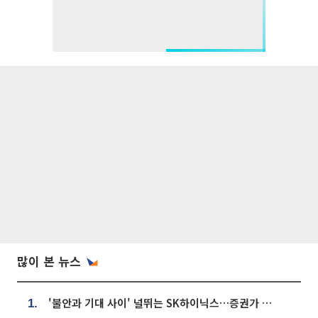
많이 본 뉴스
'불안과 기대 사이' 널뛰는 SK하이닉스…증권가 "HBM4·LTA 기반 펀터멘털 견고"
1.