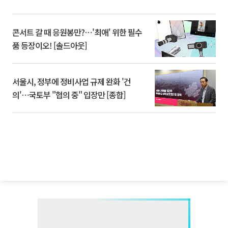
콘서트 갈 때 응원봉만?⋯'최애' 위한 필수
품 등장이오! [솔드아웃]
서울시, 정부에 정비사업 규제 완화 '건
의'⋯국토부 "협의 중" 입장만 [종합]