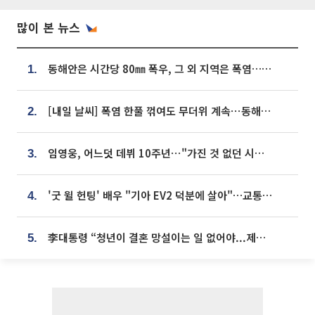
많이 본 뉴스
동해안은 시간당 80㎜ 폭우, 그 외 지역은 폭염…‘극과 극 날씨’
1.
[내일 날씨] 폭염 한풀 꺾여도 무더위 계속⋯동해안 이틀 연속 비
2.
임영웅, 어느덧 데뷔 10주년⋯"가진 것 없던 시절, 내 앞엔 20명의 팬뿐"
3.
'굿 윌 헌팅' 배우 "기아 EV2 덕분에 살아"…교통사고 후 안전성 극찬
4.
李대통령 “청년이 결혼 망설이는 일 없어야...제도상 불이익 조사”
5.