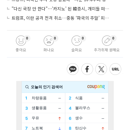
"다신 국장 안 한다"⋯'카지노' 된 韓증시, 개미들 떠난다
트럼프, 이란 공격 전격 취소…중동 ‘파국의 주말’ 피했다
0
0
0
0
좋아요
화나요
슬퍼요
추가취재 원해요