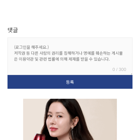
댓글
0 / 300