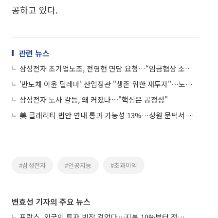
공하고 있다.
관련 뉴스
삼성전자 초기업노조, 전영현 면담 요청…“임금협상 소외 직원 사기 진작 논의”
'반도체 이윤 딜레마' 산업장관 "생존 위한 재투자"⋯노동장관 "원하청 분배"
삼성전자 노사 갈등, 왜 커졌나⋯"핵심은 공정성"
美 클래리티 법안 연내 통과 가능성 13%…상원 문턱서 제동
#삼성전자
#인공지능
#초과이익
변효선 기자의 주요 뉴스
프랑스, 외국인 투자 빗장 걸었다⋯지분 10%부터 정부가 승인