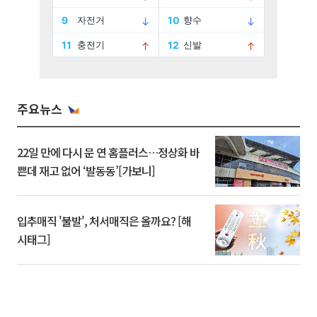
주요뉴스
22일 만에 다시 문 연 홈플러스…정상화 바
쁜데 재고 없어 ‘발동동’[가보니]
입추매직 '불발', 처서매직은 올까요? [해
시태그]