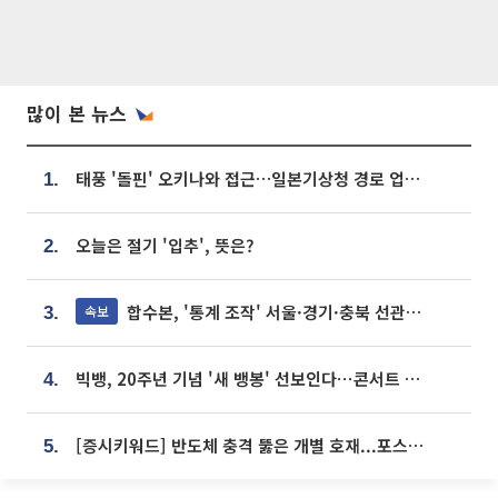
많이 본 뉴스
태풍 '돌핀' 오키나와 접근…일본기상청 경로 업데이트
1.
오늘은 절기 '입추', 뜻은?
2.
합수본, '통계 조작' 서울·경기·충북 선관위 등 추가 압수수색
속보
3.
빅뱅, 20주년 기념 '새 뱅봉' 선보인다⋯콘서트 앞두고 팝업 개최
4.
[증시키워드] 반도체 충격 뚫은 개별 호재...포스코퓨처엠·에코프로·한화솔루션 '눈길'
5.