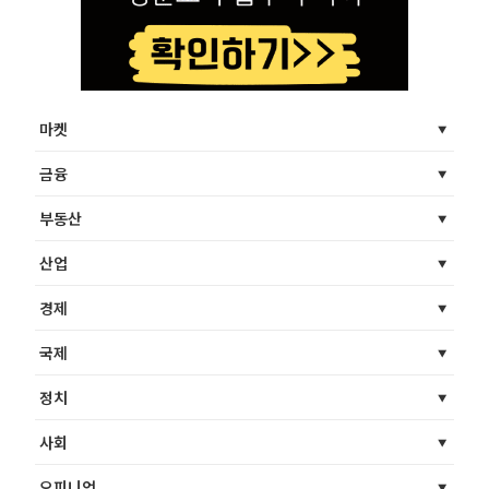
마켓
금융
부동산
산업
경제
국제
정치
사회
오피니언