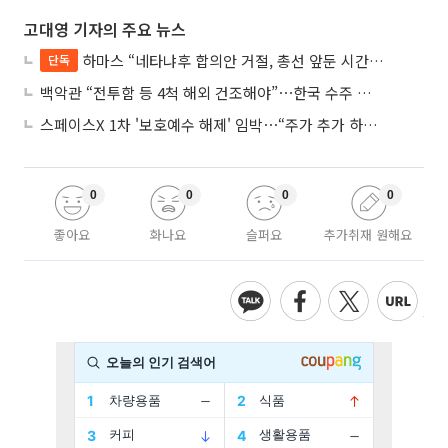
고대영 기자의 주요 뉴스
하마스 “네타냐후 합의안 거절, 총선 앞둔 시간 끌기”
단독
백악관 “전투함 등 4척 해외 건조해야”⋯한국 수주 기대
스페이스X 1차 '보호예수 해제' 임박⋯“주가 추가 하락 가능성”
0
0
0
0
좋아요
화나요
슬퍼요
추가취재 원해요