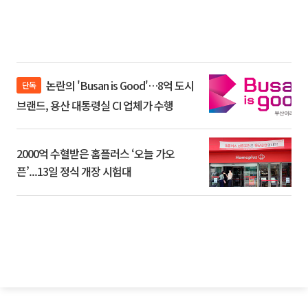
논란의 'Busan is Good'…8억 도시
단독
브랜드, 용산 대통령실 CI 업체가 수행
2000억 수혈받은 홈플러스 ‘오늘 가오
픈’...13일 정식 개장 시험대