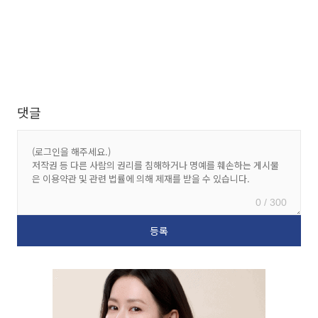
댓글
0 / 300