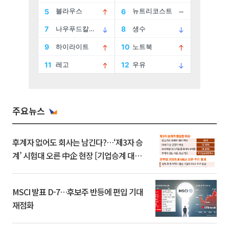
주요뉴스
후계자 없어도 회사는 남긴다?…‘제3자 승
계’ 시험대 오른 中企 현장 [기업승계 대전
환]
MSCI 발표 D-7…후보주 반등에 편입 기대
재점화