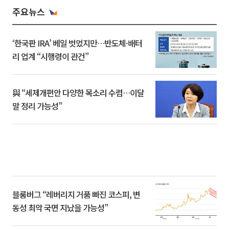
주요뉴스
‘한국판 IRA’ 베일 벗었지만…반도체·배터
리 업계 “시행령이 관건”
與 “세제개편안 다양한 목소리 수렴…이달
말 정리 가능성”
블룸버그 “레버리지 거품 빠진 코스피, 변
동성 최악 국면 지났을 가능성”