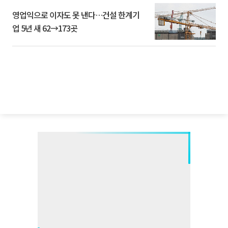
영업익으로 이자도 못 낸다…건설 한계기
업 5년 새 62→173곳