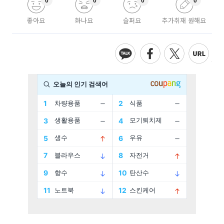
0
0
0
0
좋아요
화나요
슬퍼요
추가취재 원해요