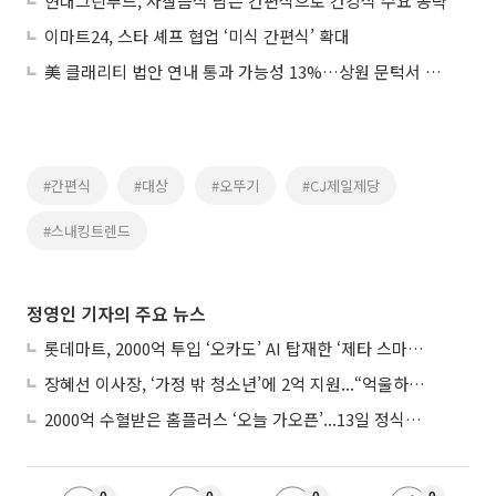
현대그린푸드, 사찰음식 담은 간편식으로 건강식 수요 공략
이마트24, 스타 셰프 협업 ‘미식 간편식’ 확대
美 클래리티 법안 연내 통과 가능성 13%…상원 문턱서 제동
#간편식
#대상
#오뚜기
#CJ제일제당
#스내킹트렌드
정영인 기자의 주요 뉴스
롯데마트, 2000억 투입 ‘오카도’ AI 탑재한 ‘제타 스마트센터’...온라인 장보기 판 바꾼다
장혜선 이사장, ‘가정 밖 청소년’에 2억 지원...“억울하고 아파도 단단해지길”
2000억 수혈받은 홈플러스 ‘오늘 가오픈’...13일 정식 개장 시험대