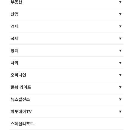
부동산
산업
경제
국제
정치
사회
오피니언
문화·라이프
뉴스발전소
이투데이TV
스페셜리포트