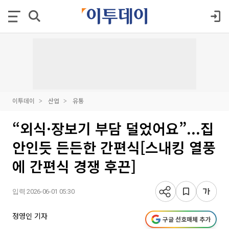
이투데이
산업
유통
“외식·장보기 부담 덜었어요”...집
안인듯 든든한 간편식[스내킹 열풍
에 간편식 경쟁 후끈]
입력 2026-06-01 05:30
정영인 기자
구글 선호매체 추가