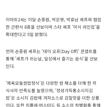
이마트24는 이달 손종원, 박은영, 박효남 셰프와 협업
한 간편식 8종을 선보이며 스타 셰프 '미식 라인업'을
확대한다고 5일 밝혔다.
먼저 손종원 셰프는 '데이 오프(Day Off)' 콘셉트를
통해 '셰프가 쉬는날, 일상에서 즐기는 음식'을 선보
인다.
'제육모둠쌈밥정식'은 다양한 쌈 채소를 더해 한 끼
식사의 만족도를 높였으며, '정성가득통소시지김
밥'은 소시지 김밥에 겨자소스로 감칠맛을 더한 상품
이다. 또한 치폴레·머스터드 등 소스의 차별화를 통해