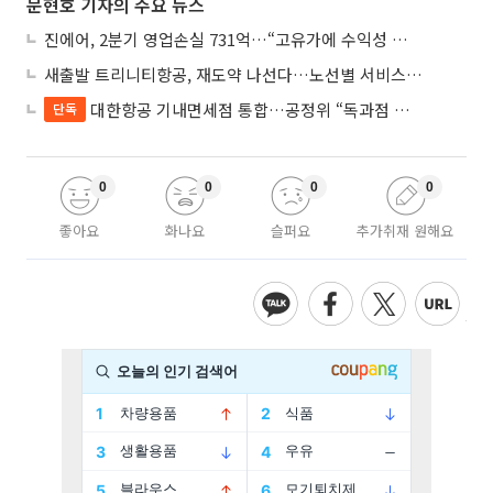
문현호 기자의 주요 뉴스
진에어, 2분기 영업손실 731억…“고유가에 수익성 악화”
새출발 트리니티항공, 재도약 나선다…노선별 서비스 차별화
대한항공 기내면세점 통합…공정위 “독과점 여부 따진다”
단독
0
0
0
0
좋아요
화나요
슬퍼요
추가취재 원해요