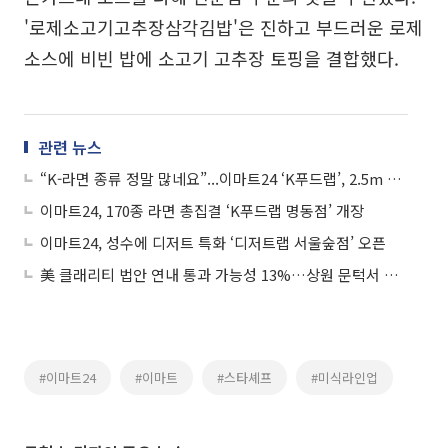
'로제소고기고추장삼각김밥'은 진하고 부드러운 로제
소스에 비빈 밥에 소고기 고추장 토핑을 결합했다.
관련 뉴스
“K-라면 종류 정말 많네요”...이마트24 ‘K푸드랩’, 2.5m 라면 벽·K굿즈로 외국인 홀려
이마트24, 170종 라면 총집결 ‘K푸드랩 명동점’ 개장
이마트24, 성수에 디저트 특화 ‘디저트랩 서울숲점’ 오픈
美 클래리티 법안 연내 통과 가능성 13%…상원 문턱서 제동
#이마트24
#이마트
#스타셰프
#미식라인업