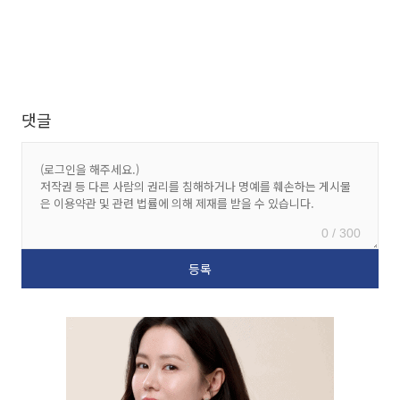
댓글
0 / 300