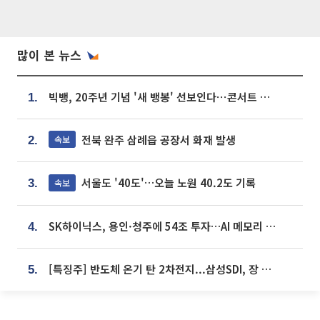
많이 본 뉴스
빅뱅, 20주년 기념 '새 뱅봉' 선보인다⋯콘서트 앞두고 팝업 개최
1.
전북 완주 삼례읍 공장서 화재 발생
속보
2.
서울도 '40도'…오늘 노원 40.2도 기록
속보
3.
SK하이닉스, 용인·청주에 54조 투자…AI 메모리 생산기지 키운다
4.
[특징주] 반도체 온기 탄 2차전지...삼성SDI, 장 초반 7% 넘게 껑충
5.