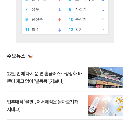
주요뉴스
22일 만에 다시 문 연 홈플러스…정상화 바
쁜데 재고 없어 ‘발동동’[가보니]
입추매직 '불발', 처서매직은 올까요? [해
시태그]