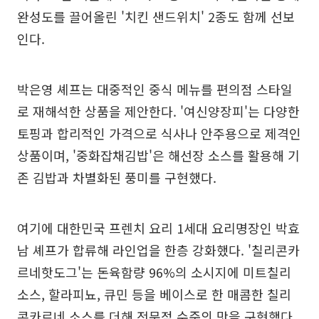
완성도를 끌어올린 '치킨 샌드위치' 2종도 함께 선보
인다.
박은영 셰프는 대중적인 중식 메뉴를 편의점 스타일
로 재해석한 상품을 제안한다. '여신양장피'는 다양한
토핑과 합리적인 가격으로 식사나 안주용으로 제격인
상품이며, '중화잡채김밥'은 해선장 소스를 활용해 기
존 김밥과 차별화된 풍미를 구현했다.
여기에 대한민국 프렌치 요리 1세대 요리명장인 박효
남 셰프가 합류해 라인업을 한층 강화했다. '칠리콘카
르네핫도그'는 돈육함량 96%의 소시지에 미트칠리
소스, 할라피뇨, 큐민 등을 베이스로 한 매콤한 칠리
콘카르네 소스를 더해 전문점 수준의 맛을 구현했다.