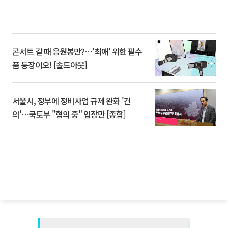
콘서트 갈 때 응원봉만?⋯'최애' 위한 필수
품 등장이오! [솔드아웃]
서울시, 정부에 정비사업 규제 완화 '건
의'⋯국토부 "협의 중" 입장만 [종합]