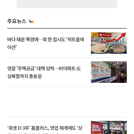
주요뉴스
바다 태운 폭염에…회 한 접시도 ‘히트플레
이션’
영끌 '주택공급' 대책 임박⋯비아파트·도
심복합까지 총동원
‘회생 D-3주’ 홈플러스, 영업 재개에도 ‘상