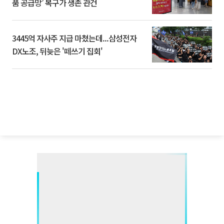
품 공급망’ 복구가 생존 관건
3445억 자사주 지급 마쳤는데...삼성전자
DX노조, 뒤늦은 '떼쓰기 집회'