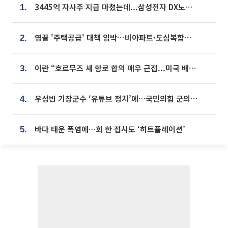
3445억 자사주 지급 마쳤는데...삼성전자 DX노조, 뒤늦은 '떼쓰기 집회'
1.
영끌 '주택공급' 대책 임박⋯비아파트·도심복합까지 총동원
2.
이란 “호르무즈 새 항로 합의 매우 근접...미국 배상 먼저”
3.
우성빈 기장군수 ‘유튜브 정치’에…국민의힘 군의원들 집단 반발
4.
바다 태운 폭염에…회 한 접시도 ‘히트플레이션’
5.