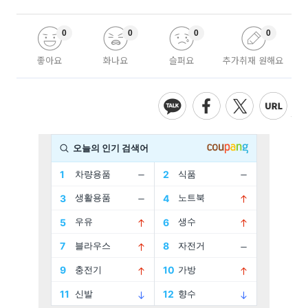
0
0
0
0
좋아요
화나요
슬퍼요
추가취재 원해요