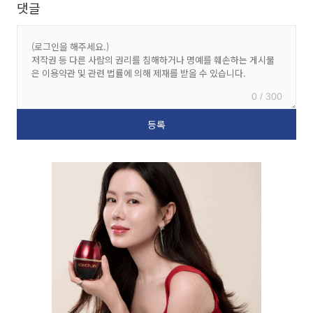
댓글
0 / 300