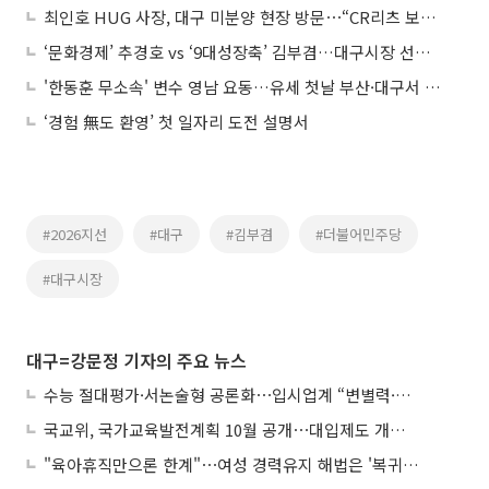
최인호 HUG 사장, 대구 미분양 현장 방문⋯“CR리츠 보증지원 확대”
‘문화경제’ 추경호 vs ‘9대성장축’ 김부겸…대구시장 선거 공약 격돌
'한동훈 무소속' 변수 영남 요동…유세 첫날 부산·대구서 정면승부
‘경험 無도 환영’ 첫 일자리 도전 설명서
#2026지선
#대구
#김부겸
#더불어민주당
#대구시장
대구=강문정 기자의 주요 뉴스
수능 절대평가·서논술형 공론화⋯입시업계 “변별력·사교육 대책 먼저”
국교위, 국가교육발전계획 10월 공개⋯대입제도 개편 공론화 추진
"육아휴직만으론 한계"⋯여성 경력유지 해법은 '복귀 후 유연근무’