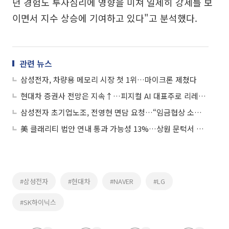
던 경험도 투자심리에 영향을 미쳐 일제히 강세를 보
이면서 지수 상승에 기여하고 있다"고 분석했다.
관련 뉴스
삼성전자, 차량용 메모리 시장 첫 1위…마이크론 제쳤다
현대차 증권사 전망은 지속↑…피지컬 AI 대표주로 리레이팅
삼성전자 초기업노조, 전영현 면담 요청…“임금협상 소외 직원 사기 진작 논의”
美 클래리티 법안 연내 통과 가능성 13%…상원 문턱서 제동
#삼성전자
#현대차
#NAVER
#LG
#SK하이닉스