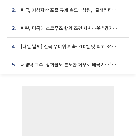
미국, 가상자산 포괄 규제 속도…상원, ‘클래리티법’ 9월 절차투표 추진
2.
이란, 미국에 호르무즈 합의 조건 제시…美 “경기 아직 안 끝나” [종합]
3.
[내일 날씨] 전국 무더위 계속…10일 낮 최고 34도 육박
4.
서경덕 교수, 김희철도 분노한 거꾸로 태극기⋯"엉터리는 아냐, 아쉬울 뿐"
5.