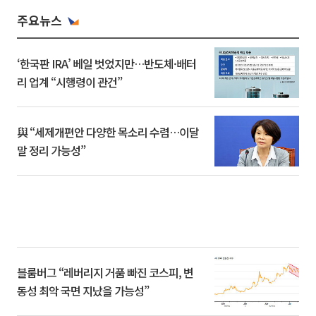
주요뉴스
‘한국판 IRA’ 베일 벗었지만…반도체·배터
리 업계 “시행령이 관건”
與 “세제개편안 다양한 목소리 수렴…이달
말 정리 가능성”
블룸버그 “레버리지 거품 빠진 코스피, 변
동성 최악 국면 지났을 가능성”