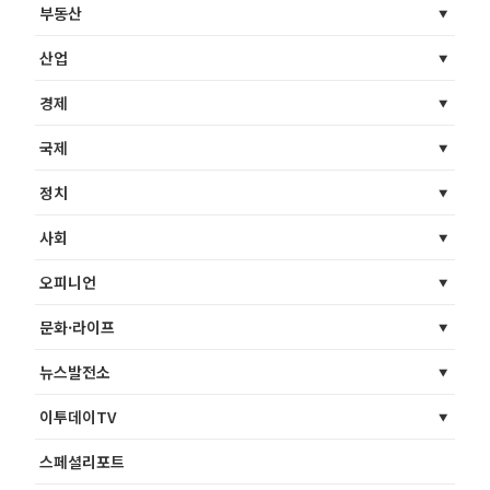
부동산
산업
경제
국제
정치
사회
오피니언
문화·라이프
뉴스발전소
이투데이TV
스페셜리포트