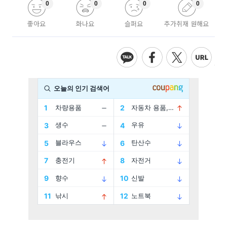
0
0
0
0
좋아요
화나요
슬퍼요
추가취재 원해요