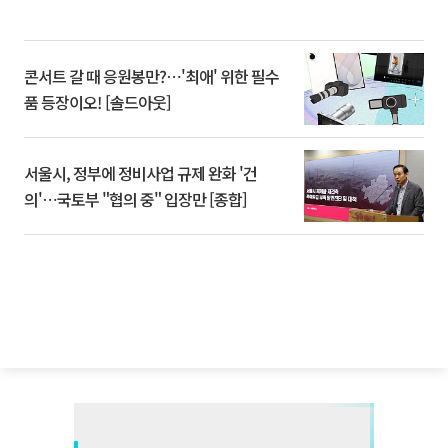
콘서트 갈 때 응원봉만?⋯'최애' 위한 필수
품 등장이오! [솔드아웃]
서울시, 정부에 정비사업 규제 완화 '건
의'⋯국토부 "협의 중" 입장만 [종합]