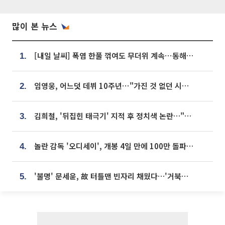
많이 본 뉴스
[내일 날씨] 폭염 한풀 꺾여도 무더위 계속⋯동해안 이틀 연속 비
1.
임영웅, 어느덧 데뷔 10주년⋯"가진 것 없던 시절, 내 앞엔 20명의 팬뿐"
2.
김희철, '뒤집힌 태극기' 지적 후 정치색 논란…"좌우 떠나 우리나라 국기"
3.
놀란 감독 '오디세이', 개봉 4일 만에 100만 돌파⋯'왕사남' 보다 빠르다
4.
'불명' 문세윤, 故 터틀맨 빈자리 채웠다…'거북이' 눈물의 최종 우승
5.