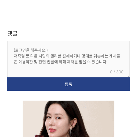
댓글
0 / 300