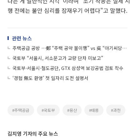
다는 게 일반적인 시각"이라며 "조기 착공은 실제 시
행 전에는 불안 심리를 잠재우기 어렵다"고 말했다.
관련 뉴스
주택공급 공방 ⋯鄭 “주택 공약 불이행” vs 吳 “아기씨당 의혹 답변해야”
국토부 “서울시, 서소문고가 교량 단차 미보고”
국토부·서울시·철도공단, GTX 삼성역 보강공법 검토 착수
‘경험 無도 환영’ 첫 일자리 도전 설명서
#주택공급
#국토부
#용산
#태릉
#과천
김지영 기자의 주요 뉴스