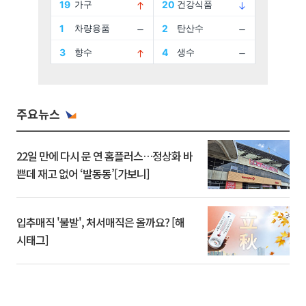
주요뉴스
22일 만에 다시 문 연 홈플러스…정상화 바
쁜데 재고 없어 ‘발동동’[가보니]
입추매직 '불발', 처서매직은 올까요? [해
시태그]