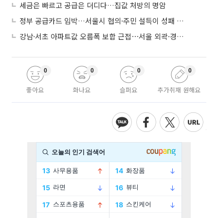
세금은 빠르고 공급은 더디다…집값 처방의 명암
정부 공급카드 임박…서울시 협의·주민 설득이 성패 가른다
강남·서초 아파트값 오름폭 보합 근접⋯서울 외곽·경기 남부 중심 매수세
0
0
0
0
좋아요
화나요
슬퍼요
추가취재 원해요