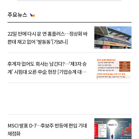
주요뉴스
22일 만에 다시 문 연 홈플러스…정상화 바
쁜데 재고 없어 ‘발동동’[가보니]
후계자 없어도 회사는 남긴다?…‘제3자 승
계’ 시험대 오른 中企 현장 [기업승계 대전
환]
MSCI 발표 D-7…후보주 반등에 편입 기대
재점화