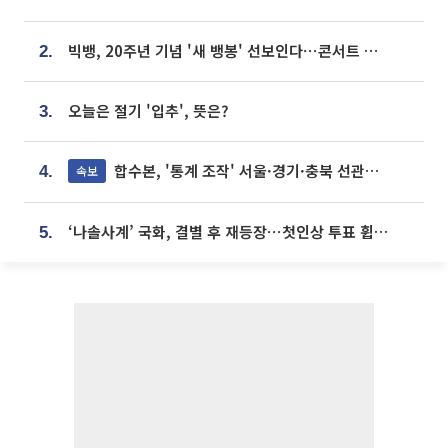
빅뱅, 20주년 기념 '새 뱅봉' 선보인다⋯콘서트 앞두고 팝업 개최
2.
오늘은 절기 '입추', 뜻은?
3.
합수본, '통계 조작' 서울·경기·충북 선관위 등 추가 압수수색
속보
4.
‘나솔사계’ 국화, 결별 후 재등장⋯첫인상 투표 휩쓸고 ‘인기녀’ 등극
5.