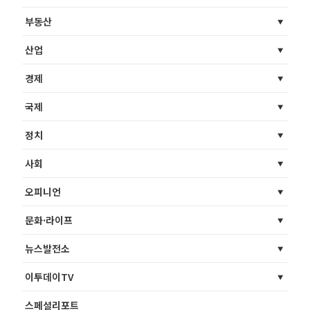
부동산
산업
경제
국제
정치
사회
오피니언
문화·라이프
뉴스발전소
이투데이TV
스페셜리포트