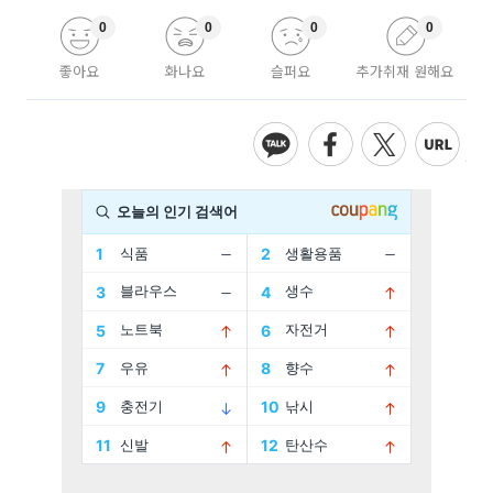
0
0
0
0
좋아요
화나요
슬퍼요
추가취재 원해요