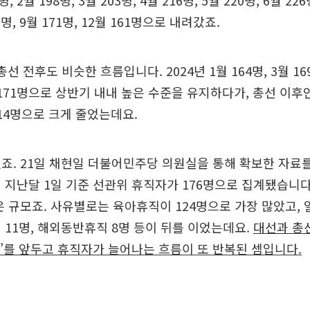
1명, 2월 198명, 3월 203명, 4월 216명, 5월 220명, 6월
5명, 9월 171명, 12월 161명으로 내려갔죠.
총선 전후도 비슷한 흐름입니다. 2024년 1월 164명, 3월 169
월 171명으로 상반기 내내 높은 수준을 유지하다가, 총선 이후인 
 114명으로 크게 줄었는데요.
죠. 21일 채현일 더불어민주당 의원실을 통해 확보한 자료
 지난달 1일 기준 선관위 휴직자가 176명으로 집계됐습니다.
은 규모죠. 사유별로는 육아휴직이 124명으로 가장 많았고, 
 11명, 해외동반휴직 8명 등이 뒤를 이었는데요.
대선과 총선
거’를 앞두고 휴직자가 늘어나는 흐름이 또 반복된 셈입니다.