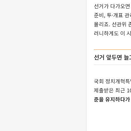
선거가 다가오면
준비, 투·개표 
몰리죠. 선관위 
러니하게도 이 
선거 앞두면 늘
국회 정치개혁특
제출받은 최근 1
준을 유지하다가