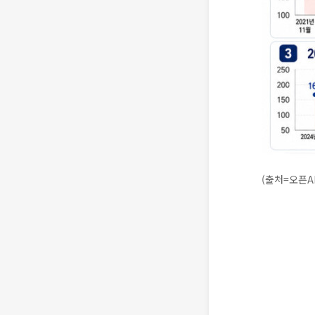
(출처=오픈A