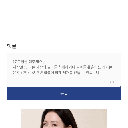
댓글
0 / 300