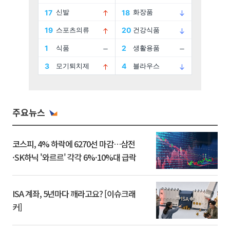
주요뉴스
코스피, 4% 하락에 6270선 마감…삼전
·SK하닉 '와르르' 각각 6%·10%대 급락
ISA 계좌, 5년마다 깨라고요? [이슈크래
커]