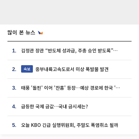
많이 본 뉴스
김정관 장관 “반도체 성과급, 주총 승인 받도록”…상법·자본시장법 개정 시사
1.
중부내륙고속도로서 미상 폭발물 발견
속보
2.
태풍 '돌핀' 이어 '찬홈' 등장…예상 경로에 한국 '한숨'
3.
급등한 국제 금값…국내 금시세는?
4.
오늘 KBO 긴급 실행위원회, 주말도 폭염취소 될까
5.