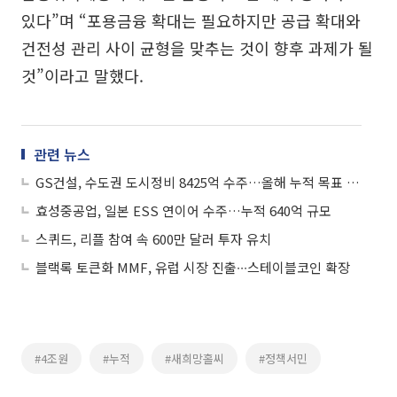
있다”며 “포용금융 확대는 필요하지만 공급 확대와
건전성 관리 사이 균형을 맞추는 것이 향후 과제가 될
것”이라고 말했다.
관련 뉴스
GS건설, 수도권 도시정비 8425억 수주…올해 누적 목표 8조원
효성중공업, 일본 ESS 연이어 수주…누적 640억 규모
스퀴드, 리플 참여 속 600만 달러 투자 유치
블랙록 토큰화 MMF, 유럽 시장 진출∙∙∙스테이블코인 확장
#4조원
#누적
#새희망홀씨
#정책서민