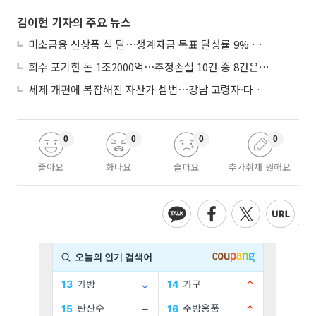
김이현 기자의 주요 뉴스
미소금융 신상품 석 달⋯생계자금 목표 달성률 9% 그쳐
회수 포기한 돈 1조2000억⋯추정손실 10건 중 8건은 기업대출
세제 개편에 복잡해진 자산가 셈법⋯강남 고령자·다주택자 ‘자산재편 고심’
0
0
0
0
좋아요
화나요
슬퍼요
추가취재 원해요