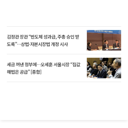
김정관 장관 “반도체 성과급, 주총 승인 받
도록”…상법·자본시장법 개정 시사
세금 꺼낸 정부에…오세훈 서울시장 “집값
해법은 공급” [종합]