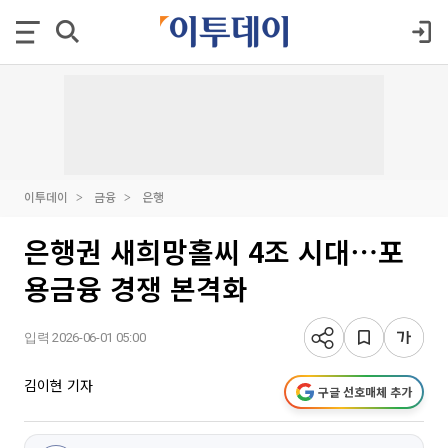
이투데이
금융
은행
은행권 새희망홀씨 4조 시대⋯포
용금융 경쟁 본격화
입력 2026-06-01 05:00
김이현 기자
구글 선호매체 추가