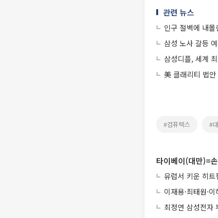
관련 뉴스
인구 절벽에 내몰린
삼성 노사 갈등 여
삼성디플, 세계 최
美 클래리티 법안
#컴퓨텍스
#
타이베이(대만)=손
유럽서 키운 히트펌
이재용·최태원·이
최정연 삼성전자 부