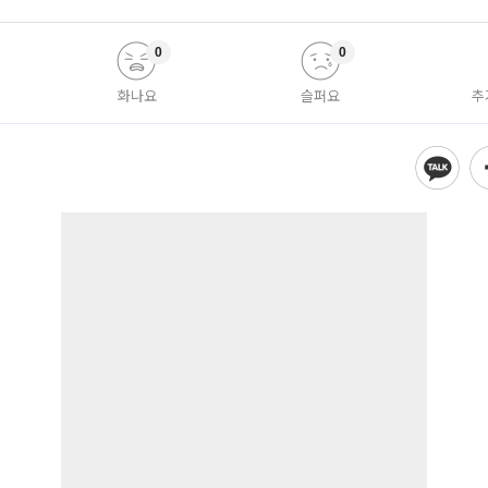
0
0
화나요
슬퍼요
추