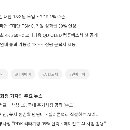
 대만 18조원 투입⋯GDP 1% 수준
파?⋯“대만 TSMC, 직원 성과급 30% 인상”
초 4K 360Hz 모니터용 QD-OLED 컴퓨텍스서 첫 공개
 연내 통과 가능성 13%…상원 문턱서 제동
대만
#타이베이
#AI반도체
#엔비디아
희정 기자의 주요 뉴스
프…삼성·LG, 국내 주거시장 공략 ‘속도’
해진, 美서 젠슨황 만난다⋯실리콘밸리 집결하는 AI리더
사장 "PDK 리타기팅 95% 단축…에이전트 AI 시범 활용"