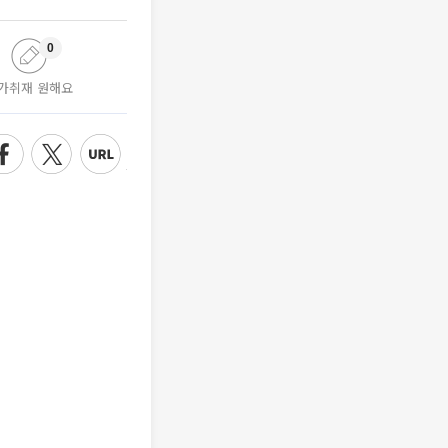
0
가취재 원해요