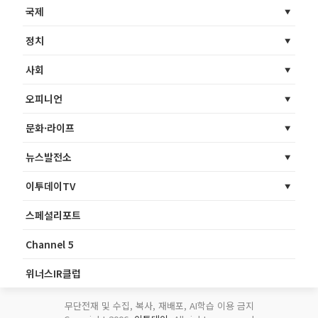
국제
정치
사회
오피니언
문화·라이프
뉴스발전소
이투데이TV
스페셜리포트
Channel 5
위너스IR클럽
무단전재 및 수집, 복사, 재배포, AI학습 이용 금지