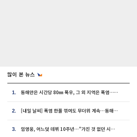
많이 본 뉴스
동해안은 시간당 80㎜ 폭우, 그 외 지역은 폭염…‘극과 극 날씨’
1.
[내일 날씨] 폭염 한풀 꺾여도 무더위 계속⋯동해안 이틀 연속 비
2.
임영웅, 어느덧 데뷔 10주년⋯"가진 것 없던 시절, 내 앞엔 20명의 팬뿐"
3.