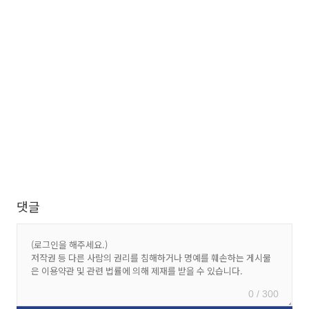
댓글
0 / 300