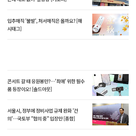
입추매직 '불발', 처서매직은 올까요? [해
시태그]
콘서트 갈 때 응원봉만?⋯'최애' 위한 필수
품 등장이오! [솔드아웃]
서울시, 정부에 정비사업 규제 완화 '건
의'⋯국토부 "협의 중" 입장만 [종합]