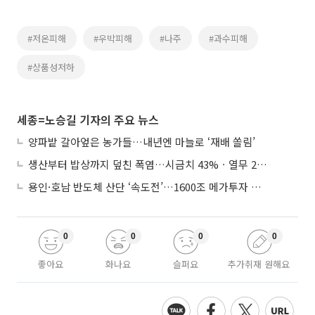
#저온피해
#우박피해
#나주
#과수피해
#상품성저하
세종=노승길 기자의 주요 뉴스
양파밭 갈아엎은 농가들…내년엔 마늘로 ‘재배 쏠림’
생산부터 밥상까지 덮친 폭염…시금치 43%ㆍ열무 28% 급등
용인·호남 반도체 산단 ‘속도전’…1600조 메가투자 이행 총력
0
0
0
0
좋아요
화나요
슬퍼요
추가취재 원해요