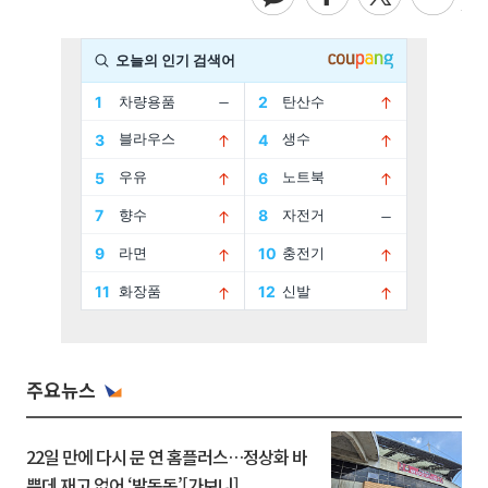
주요뉴스
22일 만에 다시 문 연 홈플러스…정상화 바
쁜데 재고 없어 ‘발동동’[가보니]