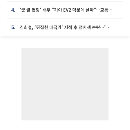
'굿 윌 헌팅' 배우 "기아 EV2 덕분에 살아"…교통사고 후 안전성 극찬
4.
김희철, '뒤집힌 태극기' 지적 후 정치색 논란…"좌우 떠나 우리나라 국기"
5.