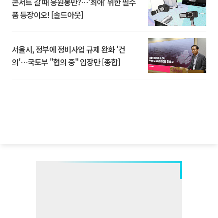
콘서트 갈 때 응원봉만?⋯'최애' 위한 필수
품 등장이오! [솔드아웃]
서울시, 정부에 정비사업 규제 완화 '건
의'⋯국토부 "협의 중" 입장만 [종합]