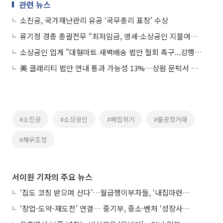
관련 뉴스
소진공, 국가재난관리 유공 ‘국무총리 표창’ 수상
류기정 경총 총괄전무 “최저임금, 영세·소상공인 지불여력 최우선 고려해야”
소상공인 업계 "대형마트 새벽배송 법안 철회 촉구...강행 시 헌법소원 청구"
美 클래리티 법안 연내 통과 가능성 13%…상원 문턱서 제동
#소진공
#소상공인
#폐업위기
#불공정거래
#채무조정
서이원 기자의 주요 뉴스
‘집도 코칭 받으며 산다’…월급쟁이부자들, ‘내집마련’ 신청 증가세
‘창업-도약-재도전’ 연결… 중기부, 중소·벤처 ‘성장사다리’ 짓는다