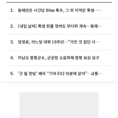
동해안은 시간당 80㎜ 폭우, 그 외 지역은 폭염…‘극과 극 날씨’
1.
[내일 날씨] 폭염 한풀 꺾여도 무더위 계속⋯동해안 이틀 연속 비
2.
임영웅, 어느덧 데뷔 10주년⋯"가진 것 없던 시절, 내 앞엔 20명의 팬뿐"
3.
이남오 함평군수, 군공항 소음피해 함평 보상 요구
4.
'굿 윌 헌팅' 배우 "기아 EV2 덕분에 살아"…교통사고 후 안전성 극찬
5.