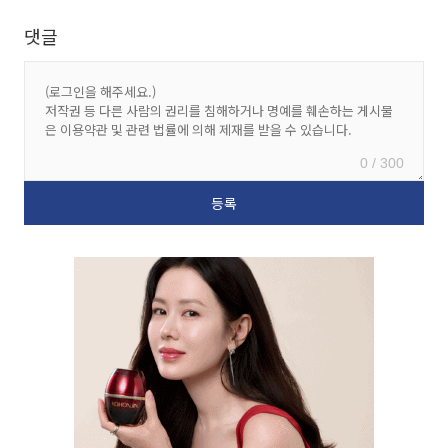
댓글
0 / 300