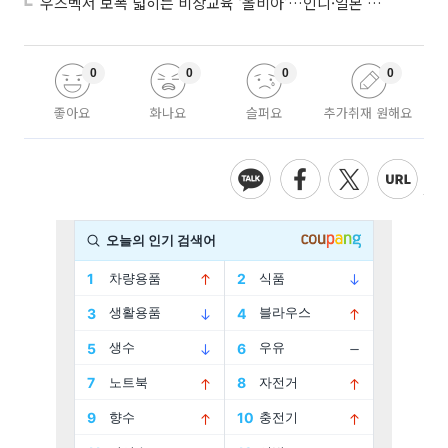
우즈벡서 보폭 넓히는 비상교육 ‘올비아’…인니·일본 진출 타진
0
0
0
0
좋아요
화나요
슬퍼요
추가취재 원해요