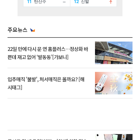
주요뉴스
22일 만에 다시 문 연 홈플러스…정상화 바
쁜데 재고 없어 ‘발동동’[가보니]
입추매직 '불발', 처서매직은 올까요? [해
시태그]