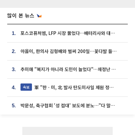
많이 본 뉴스
포스코퓨처엠, LFP 시장 뚫었다…배터리사와 대규모 장기 공급 합의
1.
아옳이, 한의사 김형배와 벌써 200일⋯꽃다발 들고 "프러포즈 아냐"
2.
추미애 "복지가 아니라 도민이 늘었다"…재정난 책임론 정면돌파
3.
軍 "한ㆍ미, 北 발사 탄도미사일 제원 정밀분석 중"
속보
4.
박문성, 축구협회 '성 접대' 보도에 분노…"다 말아먹으려고 작정했나"
5.