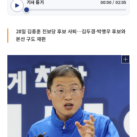
기사 듣기
00:00 / 02:05
28일 김종훈 진보당 후보 사퇴…김두겸·박맹우 후보와
본선 구도 재편