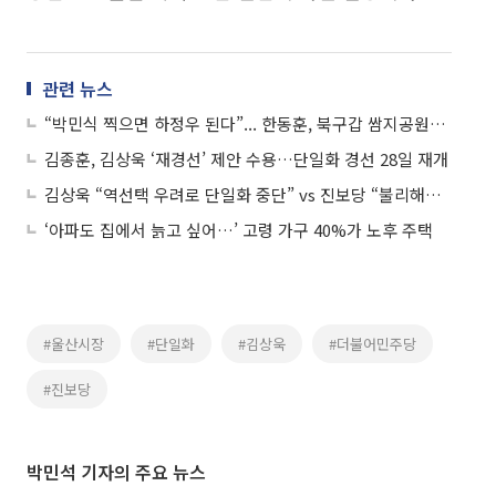
관련 뉴스
“박민식 찍으면 하정우 된다”... 한동훈, 북구갑 쌈지공원서 ‘민심 단일화’ 읍소
김종훈, 김상욱 ‘재경선’ 제안 수용…단일화 경선 28일 재개
김상욱 “역선택 우려로 단일화 중단” vs 진보당 “불리해지자 합의 파기”
‘아파도 집에서 늙고 싶어…’ 고령 가구 40%가 노후 주택
#울산시장
#단일화
#김상욱
#더불어민주당
#진보당
박민석 기자의 주요 뉴스