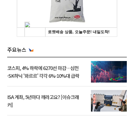
주요뉴스
코스피, 4% 하락에 6270선 마감…삼전
·SK하닉 '와르르' 각각 6%·10%대 급락
ISA 계좌, 5년마다 깨라고요? [이슈크래
커]