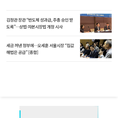
김정관 장관 “반도체 성과급, 주총 승인 받
도록”…상법·자본시장법 개정 시사
세금 꺼낸 정부에…오세훈 서울시장 “집값
해법은 공급” [종합]