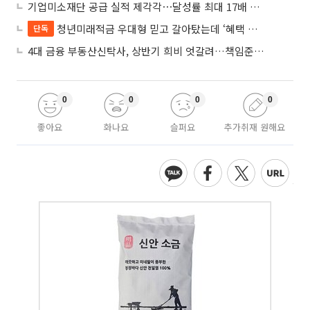
기업미소재단 공급 실적 제각각⋯달성률 최대 17배 차이
청년미래적금 우대형 믿고 갈아탔는데 ‘혜택 반토막’…심사 오류에 가입자 혼선
단독
4대 금융 부동산신탁사, 상반기 희비 엇갈려…책임준공 손실 반영 시점이 갈랐다
0
0
0
0
좋아요
화나요
슬퍼요
추가취재 원해요