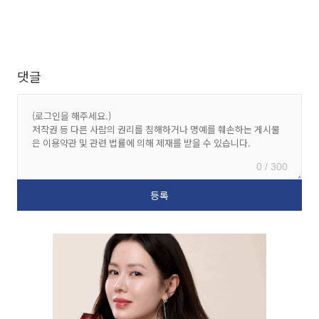
댓글
0 / 300