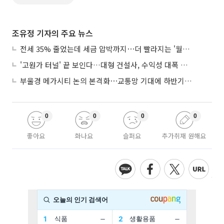
조유정 기자의 주요 뉴스
전세 35% 줄었는데 세금 압박까지⋯더 빨라지는 '월세화'
'고원가 터널' 끝 보인다…대형 건설사, 수익성 대폭 개선
부울경 메가시티 논의 본격화⋯교통망 기대에 하반기 분양시장 '주목'
0
0
0
0
좋아요
화나요
슬퍼요
추가취재 원해요