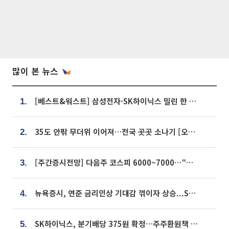
많이 본 뉴스
[베스트&워스트] 삼성전자·SK하이닉스 밀린 한 주…상상인증권은 85% 급등
1.
35도 안팎 무더위 이어져…전국 곳곳 소나기 [오늘 날씨]
2.
[주간증시전망] 다음주 코스피 6000~7000⋯“外人 수급은 정책이 변수”
3.
뉴욕증시, 연준 금리인상 기대감 꺾이자 상승...S&P500 사상 최고치 [종합]
4.
SK하이닉스, 분기배당 375원 확정…주주환원책 9월로 앞당겨 발표
5.