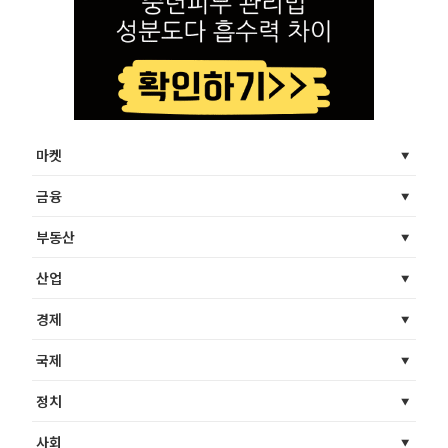
마켓
금융
부동산
산업
경제
국제
정치
사회