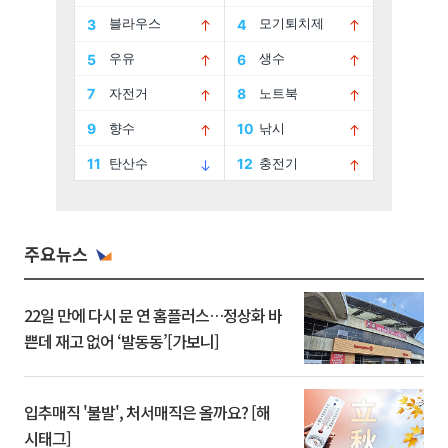
주요뉴스
22일 만에 다시 문 연 홈플러스…정상화 바
쁜데 재고 없어 ‘발동동’[가보니]
입추매직 '불발', 처서매직은 올까요? [해
시태그]