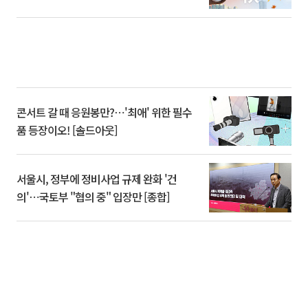
콘서트 갈 때 응원봉만?⋯'최애' 위한 필수
품 등장이오! [솔드아웃]
서울시, 정부에 정비사업 규제 완화 '건
의'⋯국토부 "협의 중" 입장만 [종합]