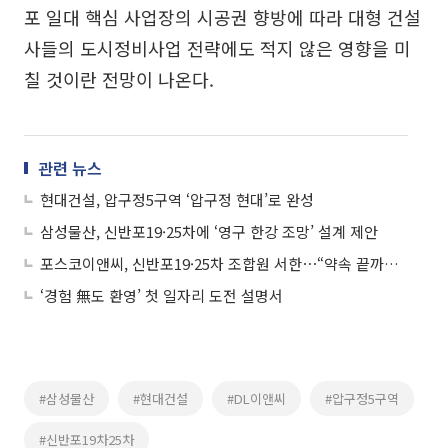
포 일대 핵심 사업장의 시공권 향방에 따라 대형 건설
사들의 도시정비사업 전략에도 적지 않은 영향을 미
칠 것이란 전망이 나온다.
관련 뉴스
현대건설, 압구정5구역 ‘압구정 현대’로 완성
삼성물산, 신반포19·25차에 ‘영구 한강 조망’ 설계 제안
포스코이앤씨, 신반포19·25차 조합원 서한⋯“약속 끝까지 지킨다”
‘경험 無도 환영’ 첫 일자리 도전 설명서
#삼성물산
#현대건설
#DL이앤씨
#압구정5구역
#신반포19차25차