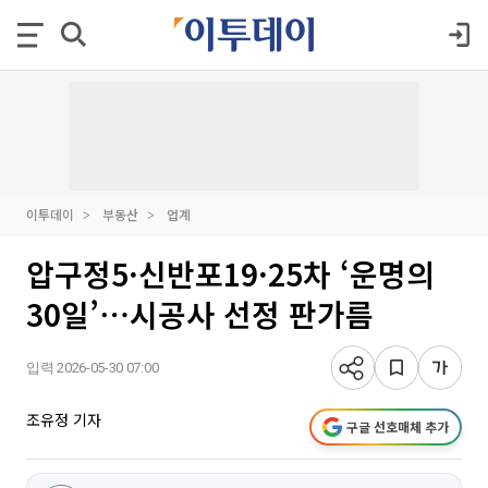
이투데이
부동산
업계
압구정5·신반포19·25차 ‘운명의
30일’⋯시공사 선정 판가름
입력 2026-05-30 07:00
조유정 기자
구글 선호매체 추가