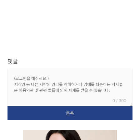
댓글
0 / 300