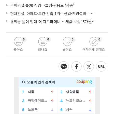
우미건설 톱20 진입…효성·쌍용도 ‘껑충’
현대건설, 아파트·토건·건축 1위…산업·환경설비는 삼성E&A
용적률 높여 임대 더 지으라더니…‘제값 보상’ 5개월째 국회에 발목
0
0
0
0
좋아요
화나요
슬퍼요
추가취재 원해요