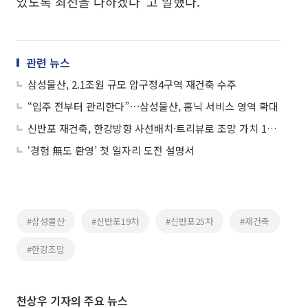
있도록 최선을 다하겠다”고 말했다.
관련 뉴스
삼성물산, 2.1조원 규모 압구정4구역 재건축 수주
“입주 전부터 관리한다”⋯삼성물산, 홈닉 서비스 영역 확대
신반포 재건축, 한강방향 사선배치·트리뷰로 조망 가치 15억원 차이까지
‘경험 無도 환영’ 첫 일자리 도전 설명서
#삼성물산
#신반포19차
#신반포25차
#재건축
#한강조망
천상우 기자의 주요 뉴스