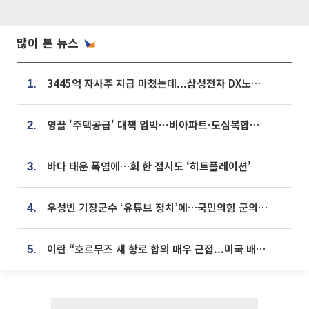
많이 본 뉴스
3445억 자사주 지급 마쳤는데...삼성전자 DX노조, 뒤늦은 '떼쓰기 집회'
1.
영끌 '주택공급' 대책 임박⋯비아파트·도심복합까지 총동원
2.
바다 태운 폭염에…회 한 접시도 ‘히트플레이션’
3.
우성빈 기장군수 ‘유튜브 정치’에…국민의힘 군의원들 집단 반발
4.
이란 “호르무즈 새 항로 합의 매우 근접...미국 배상 먼저”
5.