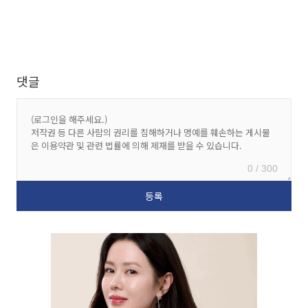
댓글
0 / 300