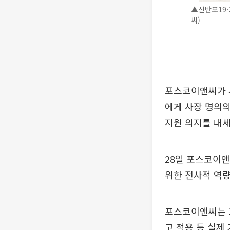
▲신반포19·
씨)
포스코이앤씨가 서
에게 사장 명의의
지원 의지를 내세
28일 포스코이
위한 전사적 역량
포스코이앤씨는 그
고 적용 등 실제