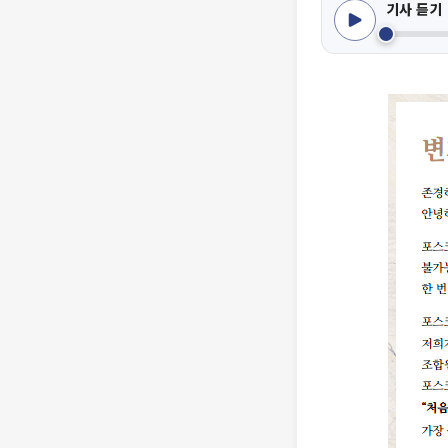
기사 듣기