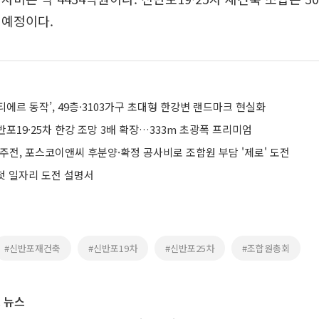
 예정이다.
에르 동작’, 49층·3103가구 초대형 한강변 랜드마크 현실화
포19·25차 한강 조망 3배 확장…333m 초광폭 프리미엄
수주전, 포스코이앤씨 후분양·확정 공사비로 조합원 부담 '제로' 도전
 첫 일자리 도전 설명서
#신반포재건축
#신반포19차
#신반포25차
#조합원총회
 뉴스