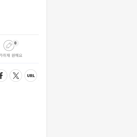
0
가취재 원해요