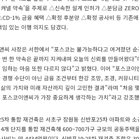
켜낼 약속’을 주제로 △신속한 설계 인허가 △분담금 ZERO
△CD-1% 금융 혜택 △확정 후분양 △확정 공사비 등 기존에
책임 있는 이행 의지도 담겼다.
앤씨 사장은 서한에서 “포스코는 불가능하다고 여겨졌던 순
 번 한 약속은 끝까지 지켜내며 오늘의 신뢰를 만들어왔다
 임하는 마음 또한 다르지 않다”고 밝혔다. 이어 “포스코이
 경쟁 수단이 아닌 금융 조건부터 한강 조망, 조경, 커뮤니티
삶의 가치와 미래 자산까지 깊이 고민한 결과”라며 “처음 
이 포스코이앤씨가 가장 중요하게 생각하는 가치”라고 강조했
·25차 통합 재건축은 서초구 잠원동 신반포25차 아파트와 
4개 단지를 통합 재건축해 600~700가구 규모의 공동주택
사비는 약 4434억원이다. 신반포19·25차 재건축 조합은 3