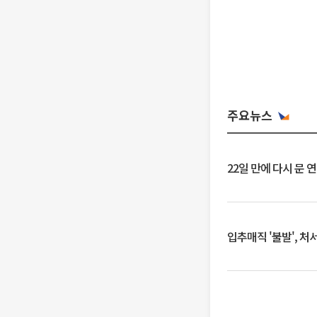
주요뉴스
22일 만에 다시 문 
입추매직 '불발', 처