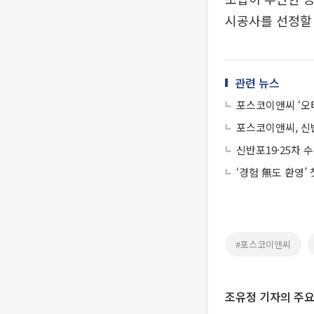
시공사를 선정할
관련 뉴스
포스코이앤씨 ‘오티
포스코이앤씨, 신반
신반포19·25차 
‘경험 無도 환영’
#포스코이앤씨
조유정 기자의 주요