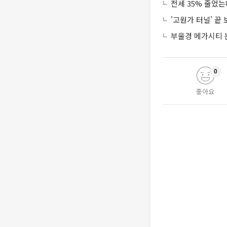
전세 35% 줄었
'고원가 터널' 끝
부울경 메가시티 
0
좋아요