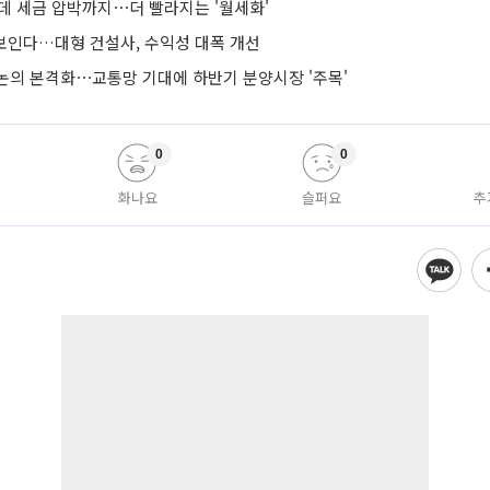
는데 세금 압박까지⋯더 빨라지는 '월세화'
 보인다…대형 건설사, 수익성 대폭 개선
논의 본격화⋯교통망 기대에 하반기 분양시장 '주목'
0
0
화나요
슬퍼요
추