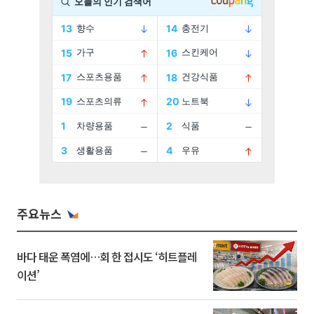
주요뉴스
바다 태운 폭염에…회 한 접시도 ‘히트플레
이션’