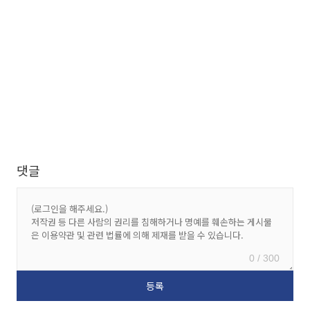
댓글
0 / 300