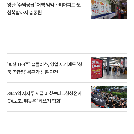
영끌 '주택공급' 대책 임박⋯비아파트·도
심복합까지 총동원
‘회생 D-3주’ 홈플러스, 영업 재개에도 ‘상
품 공급망’ 복구가 생존 관건
3445억 자사주 지급 마쳤는데...삼성전자
DX노조, 뒤늦은 '떼쓰기 집회'