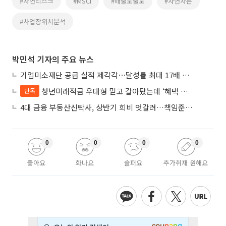
#자연리스크
#MSCI
#매출노출도
#자연자본
#사업장위치분석
박민석 기자의 주요 뉴스
기업미소재단 공급 실적 제각각⋯달성률 최대 17배 차이
청년미래적금 우대형 믿고 갈아탔는데 ‘혜택 반토막’…심사 오류에 가입자 혼선
단독
4대 금융 부동산신탁사, 상반기 희비 엇갈려…책임준공 손실 반영 시점이 갈랐다
0
0
0
0
좋아요
화나요
슬퍼요
추가취재 원해요