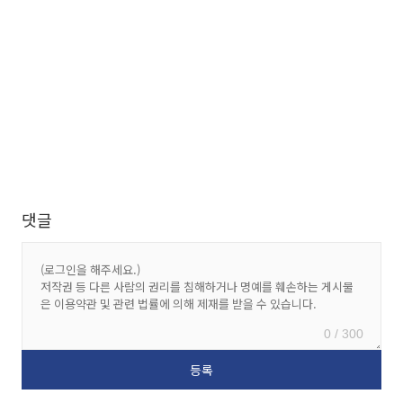
댓글
0 / 300