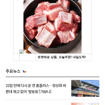
주요뉴스
22일 만에 다시 문 연 홈플러스…정상화 바
쁜데 재고 없어 ‘발동동’[가보니]