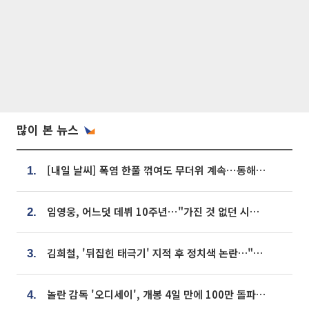
많이 본 뉴스
[내일 날씨] 폭염 한풀 꺾여도 무더위 계속⋯동해안 이틀 연속 비
1.
임영웅, 어느덧 데뷔 10주년⋯"가진 것 없던 시절, 내 앞엔 20명의 팬뿐"
2.
김희철, '뒤집힌 태극기' 지적 후 정치색 논란…"좌우 떠나 우리나라 국기"
3.
놀란 감독 '오디세이', 개봉 4일 만에 100만 돌파⋯'왕사남' 보다 빠르다
4.