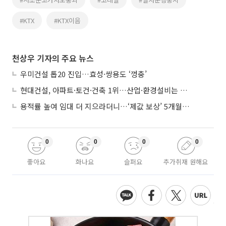
#KTX
#KTX이음
천상우 기자의 주요 뉴스
우미건설 톱20 진입…효성·쌍용도 ‘껑충’
현대건설, 아파트·토건·건축 1위…산업·환경설비는 삼성E&A
용적률 높여 임대 더 지으라더니…‘제값 보상’ 5개월째 국회에 발목
0
0
0
0
좋아요
화나요
슬퍼요
추가취재 원해요