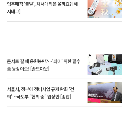
입추매직 '불발', 처서매직은 올까요? [해
시태그]
콘서트 갈 때 응원봉만?⋯'최애' 위한 필수
품 등장이오! [솔드아웃]
서울시, 정부에 정비사업 규제 완화 '건
의'⋯국토부 "협의 중" 입장만 [종합]