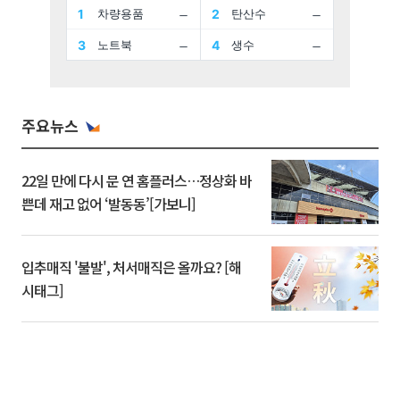
주요뉴스
22일 만에 다시 문 연 홈플러스…정상화 바
쁜데 재고 없어 ‘발동동’[가보니]
입추매직 '불발', 처서매직은 올까요? [해
시태그]