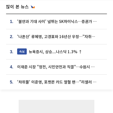
많이 본 뉴스
'불안과 기대 사이' 널뛰는 SK하이닉스…증권가 "HBM4·LTA 기반 펀터멘털 견고"
1.
'나혼산' 류혜영, 고경표와 16년산 우정…"자취방서 부모님과 마주쳐"
2.
뉴욕증시, 상승...나스닥 1.3% ↑
속보
3.
이재준 시장 "정전, 시민안전과 직결"…수원시 비상대응체계 가동
4.
'차쥐뿔' 이준영, 포켓몬 카드 열혈 팬⋯"리셀러 처단할 것"
5.