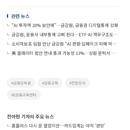
관련 뉴스
“AI 투자액 20% 보안에”…금감원, 금융권 디지털통제 강화
금감원, 운용사 내부통제 고삐 죈다…ETF·AI·책무구조도 점검 당부
소비자보호 임원 만난 금감원 “AI 편향·딥페이크 피해 막아라”
美 클래리티 법안 연내 통과 가능성 13%…상원 문턱서 제동
#금융감독원
#금융교육
#전문강사
#E금융교육센터
전아현 기자의 주요 뉴스
홈플러스 다시 문 열었지만⋯카드업계는 아직 '관망'