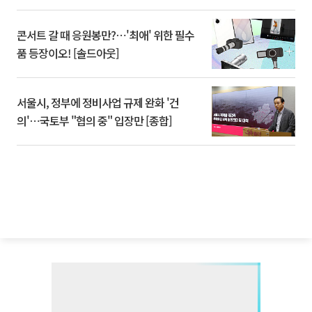
콘서트 갈 때 응원봉만?⋯'최애' 위한 필수
품 등장이오! [솔드아웃]
서울시, 정부에 정비사업 규제 완화 '건
의'⋯국토부 "협의 중" 입장만 [종합]