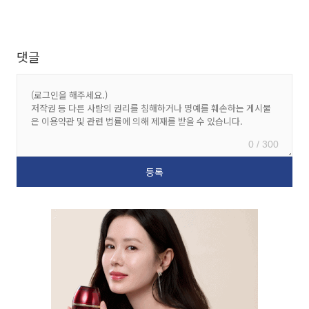
댓글
0 / 300