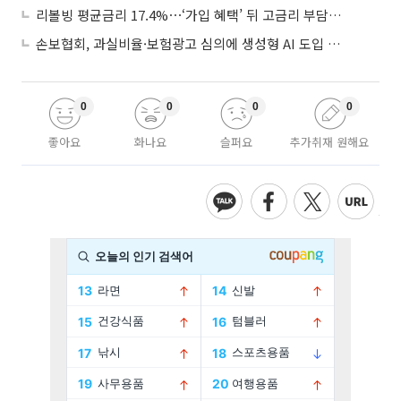
리볼빙 평균금리 17.4%⋯‘가입 혜택’ 뒤 고금리 부담 주의
손보협회, 과실비율·보험광고 심의에 생성형 AI 도입 추진
0
0
0
0
좋아요
화나요
슬퍼요
추가취재 원해요