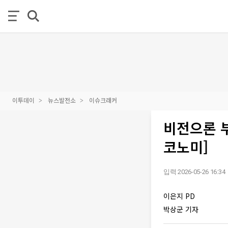
이투데이
뉴스발전소
이슈크래커
비전으론 
코노미]
입력 2026-05-26 16:34
이은지 PD
박상군 기자