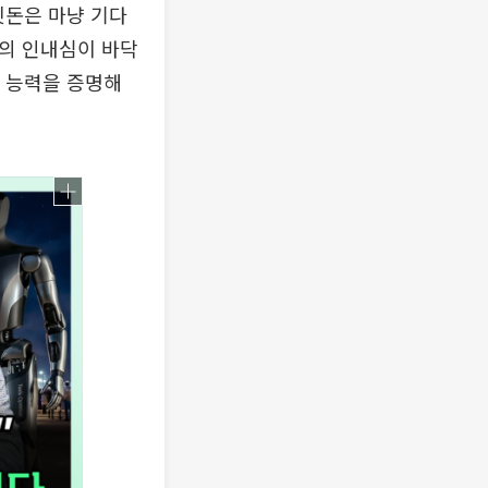
칫돈은 마냥 기다
장의 인내심이 바닥
과 능력을 증명해