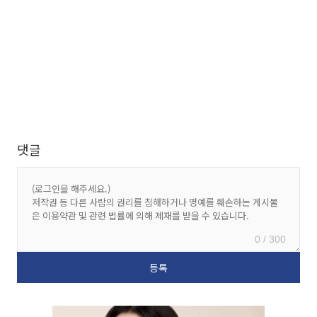
댓글
0 / 300