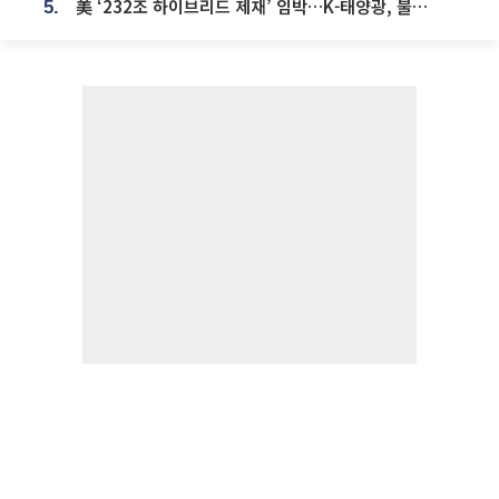
美 ‘232조 하이브리드 제재’ 임박…K-태양광, 불확실성 털고 날개 다나
5.