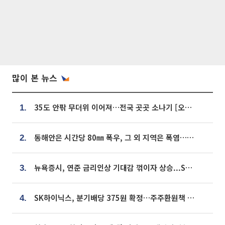
많이 본 뉴스
35도 안팎 무더위 이어져…전국 곳곳 소나기 [오늘 날씨]
1.
동해안은 시간당 80㎜ 폭우, 그 외 지역은 폭염…‘극과 극 날씨’
2.
뉴욕증시, 연준 금리인상 기대감 꺾이자 상승...S&P500 사상 최고치 [종합]
3.
SK하이닉스, 분기배당 375원 확정…주주환원책 9월로 앞당겨 발표
4.