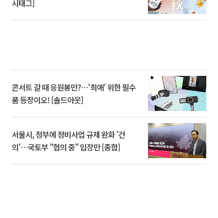
시태그]
콘서트 갈 때 응원봉만?⋯'최애' 위한 필수
품 등장이오! [솔드아웃]
서울시, 정부에 정비사업 규제 완화 '건
의'⋯국토부 "협의 중" 입장만 [종합]