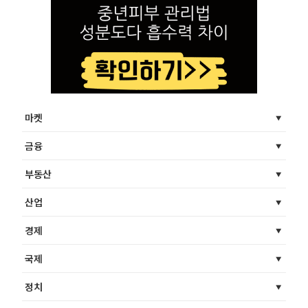
마켓
금융
부동산
산업
경제
국제
정치