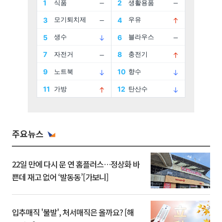
주요뉴스
22일 만에 다시 문 연 홈플러스…정상화 바
쁜데 재고 없어 ‘발동동’[가보니]
입추매직 '불발', 처서매직은 올까요? [해