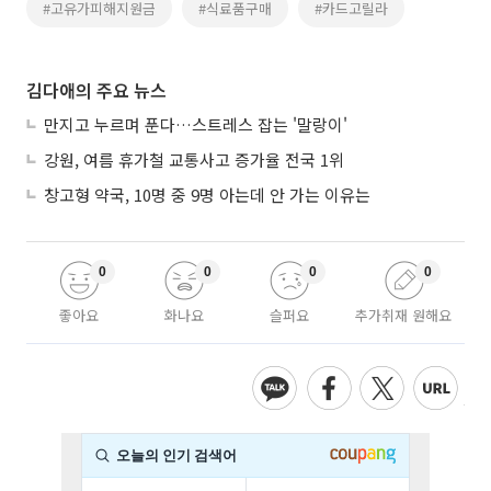
#고유가피해지원금
#식료품구매
#카드고릴라
김다애의 주요 뉴스
만지고 누르며 푼다…스트레스 잡는 '말랑이'
강원, 여름 휴가철 교통사고 증가율 전국 1위
창고형 약국, 10명 중 9명 아는데 안 가는 이유는
0
0
0
0
좋아요
화나요
슬퍼요
추가취재 원해요