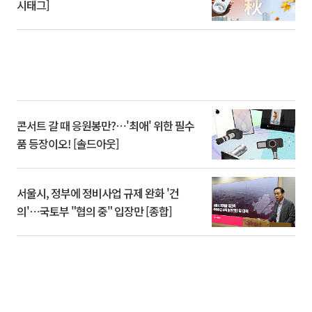
시태그]
콘서트 갈 때 응원봉만?⋯'최애' 위한 필수
품 등장이오! [솔드아웃]
서울시, 정부에 정비사업 규제 완화 '건
의'⋯국토부 "협의 중" 입장만 [종합]