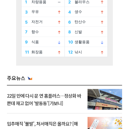
주요뉴스
22일 만에 다시 문 연 홈플러스…정상화 바
쁜데 재고 없어 ‘발동동’[가보니]
입추매직 '불발', 처서매직은 올까요? [해