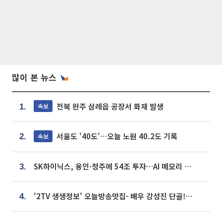
많이 본 뉴스
전북 완주 삼례읍 공장서 화재 발생
속보
1.
서울도 '40도'…오늘 노원 40.2도 기록
속보
2.
SK하이닉스, 용인·청주에 54조 투자…AI 메모리 생산기지 키운다
3.
'2TV 생생정보' 오늘방송맛집- 배우 강성진 단골! 쌀국수ㆍ푸팟퐁 커리 맛집 '블○○○'
4.