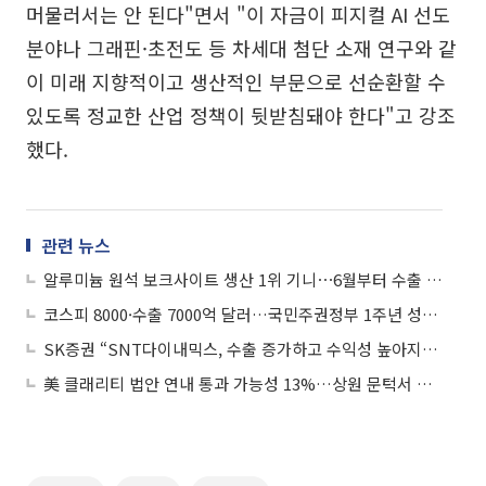
머물러서는 안 된다"면서 "이 자금이 피지컬 AI 선도
분야나 그래핀·초전도 등 차세대 첨단 소재 연구와 같
이 미래 지향적이고 생산적인 부문으로 선순환할 수
있도록 정교한 산업 정책이 뒷받침돼야 한다"고 강조
했다.
관련 뉴스
알루미늄 원석 보크사이트 생산 1위 기니⋯6월부터 수출 통제 착수
코스피 8000·수출 7000억 달러…국민주권정부 1주년 성과자료집 발간
SK증권 “SNT다이내믹스, 수출 증가하고 수익성 높아지고⋯사상 최고 연간 영업익 기대”
美 클래리티 법안 연내 통과 가능성 13%…상원 문턱서 제동