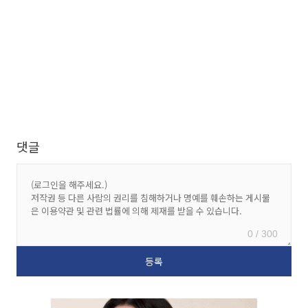
댓글
0 / 300