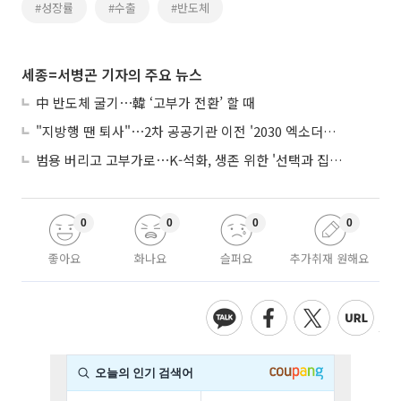
#성장률
#수출
#반도체
세종=서병곤 기자의 주요 뉴스
中 반도체 굴기⋯韓 ‘고부가 전환’ 할 때
"지방행 땐 퇴사"⋯2차 공공기관 이전 '2030 엑소더스' 뇌관
범용 버리고 고부가로⋯K-석화, 생존 위한 '선택과 집중'
0
0
0
0
좋아요
화나요
슬퍼요
추가취재 원해요