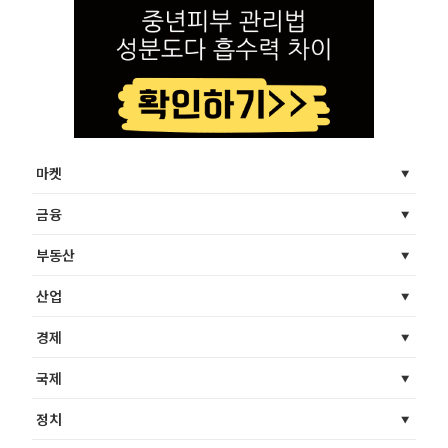
마켓
금융
부동산
산업
경제
국제
정치