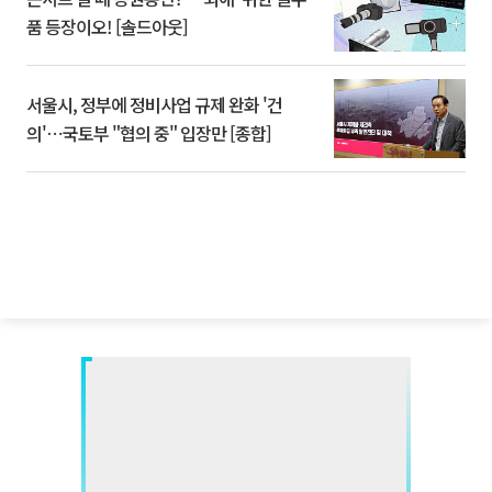
품 등장이오! [솔드아웃]
서울시, 정부에 정비사업 규제 완화 '건
의'⋯국토부 "협의 중" 입장만 [종합]