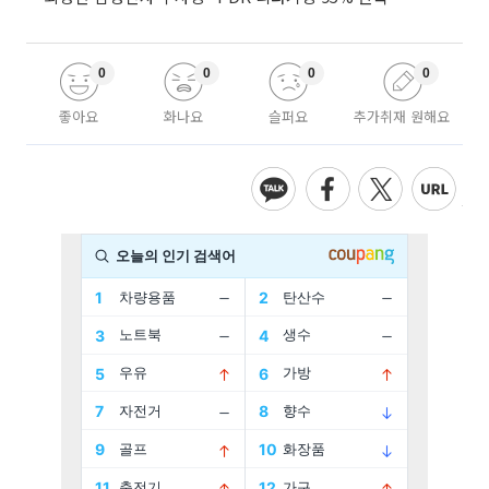
0
0
0
0
좋아요
화나요
슬퍼요
추가취재 원해요