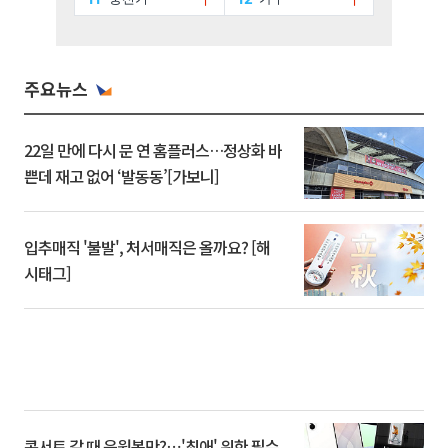
주요뉴스
22일 만에 다시 문 연 홈플러스…정상화 바
쁜데 재고 없어 ‘발동동’[가보니]
입추매직 '불발', 처서매직은 올까요? [해
시태그]
콘서트 갈 때 응원봉만?⋯'최애' 위한 필수