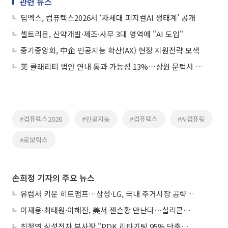
관련 뉴스
딥엑스, 컴퓨텍스2026서 ‘차세대 피지컬AI 생태계’ 공개
셀트리온, 신약개발·제조·사무 3대 영역에 "AI 도입"
중기중앙회, 中企 인공지능 확산(AX) 현장 지원전략 모색
美 클래리티 법안 연내 통과 가능성 13%…상원 문턱서 제동
#컴퓨텍스2026
#인공지능
#컴퓨텍스
#AI컴퓨팅
#로보틱스
손희정 기자의 주요 뉴스
유럽서 키운 히트펌프…삼성·LG, 국내 주거시장 공략 ‘속도’
이재용·최태원·이해진, 美서 젠슨황 만난다⋯실리콘밸리 집결하는 AI리더
최정연 삼성전자 부사장 "PDK 리타기팅 95% 단축…에이전트 AI 시범 활용"