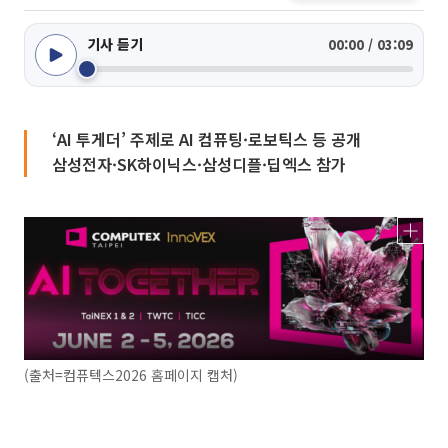
기사 듣기
00:00 / 03:09
‘AI 투게더’ 주제로 AI 컴퓨팅·로보틱스 등 공개
삼성전자·SK하이닉스·삼성디플·딥엑스 참가
(출처=컴퓨텍스2026 홈페이지 캡처)