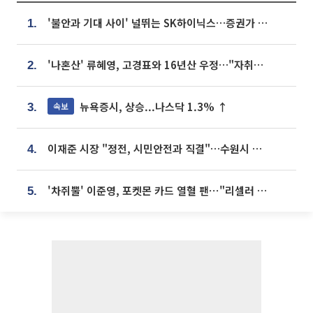
'불안과 기대 사이' 널뛰는 SK하이닉스…증권가 "HBM4·LTA 기반 펀터멘털 견고"
1.
'나혼산' 류혜영, 고경표와 16년산 우정…"자취방서 부모님과 마주쳐"
2.
뉴욕증시, 상승...나스닥 1.3% ↑
속보
3.
이재준 시장 "정전, 시민안전과 직결"…수원시 비상대응체계 가동
4.
'차쥐뿔' 이준영, 포켓몬 카드 열혈 팬⋯"리셀러 처단할 것"
5.