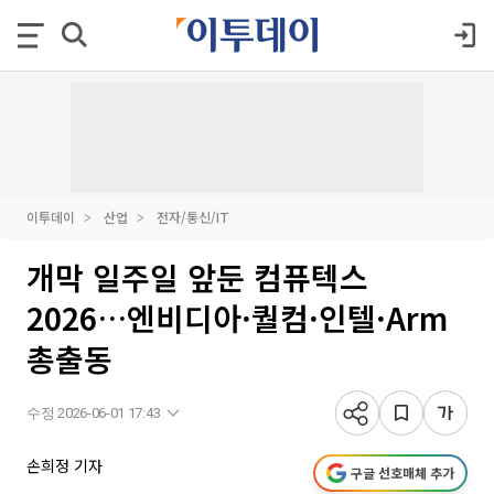
이투데이
산업
전자/통신/IT
개막 일주일 앞둔 컴퓨텍스
2026…엔비디아·퀄컴·인텔·Arm
총출동
수정 2026-06-01 17:43
손희정 기자
구글 선호매체 추가