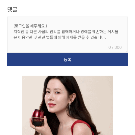
댓글
0 / 300