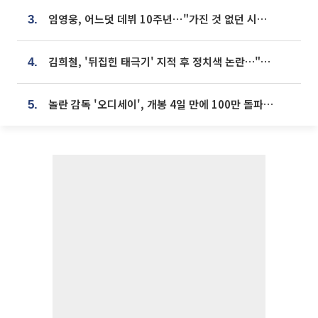
임영웅, 어느덧 데뷔 10주년⋯"가진 것 없던 시절, 내 앞엔 20명의 팬뿐"
3.
김희철, '뒤집힌 태극기' 지적 후 정치색 논란…"좌우 떠나 우리나라 국기"
4.
놀란 감독 '오디세이', 개봉 4일 만에 100만 돌파⋯'왕사남' 보다 빠르다
5.