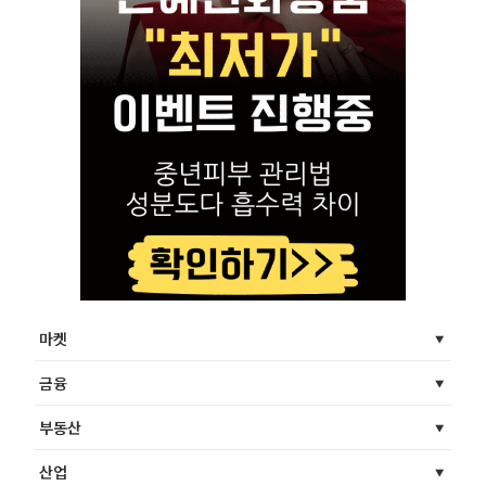
마켓
금융
부동산
산업