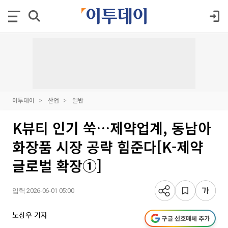
이투데이
산업
일반
K뷰티 인기 쑥…제약업계, 동남아
화장품 시장 공략 힘준다[K-제약
글로벌 확장①]
입력 2026-06-01 05:00
노상우 기자
구글 선호매체 추가