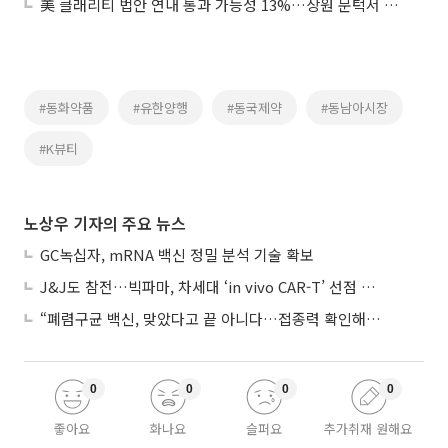
美 클래리티 법안 연내 통과 가능성 13%…상원 문턱서 제동
#동화약품
#유한양행
#동국제약
#동남아시장
#K뷰티
노상우 기자의 주요 뉴스
GC녹십자, mRNA 백신 정밀 분석 기술 확보
J&J도 참전…빅파마, 차세대 ‘in vivo CAR-T’ 선점 경쟁 본격화
“폐렴구균 백신, 맞았다고 끝 아니다…접종력 확인해야”
0
0
0
0
좋아요
화나요
슬퍼요
추가취재 원해요