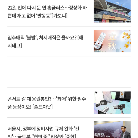
22일 만에 다시 문 연 홈플러스…정상화 바
쁜데 재고 없어 ‘발동동’[가보니]
입추매직 '불발', 처서매직은 올까요? [해
시태그]
콘서트 갈 때 응원봉만?⋯'최애' 위한 필수
품 등장이오! [솔드아웃]
서울시, 정부에 정비사업 규제 완화 '건
의'⋯국토부 "협의 중" 입장만 [종합]