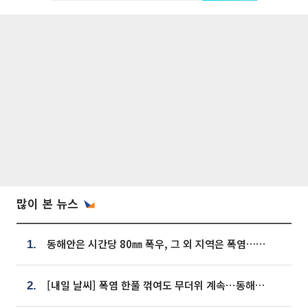
많이 본 뉴스
동해안은 시간당 80㎜ 폭우, 그 외 지역은 폭염…‘극과 극 날씨’
1.
[내일 날씨] 폭염 한풀 꺾여도 무더위 계속⋯동해안 이틀 연속 비
2.