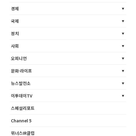
경제
국제
정치
사회
오피니언
문화·라이프
뉴스발전소
이투데이TV
스페셜리포트
Channel 5
위너스IR클럽