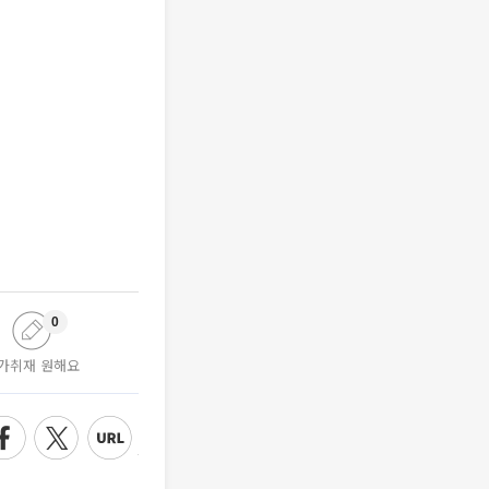
0
가취재 원해요