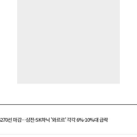
6270선 마감…삼전·SK하닉 '와르르' 각각 6%·10%대 급락