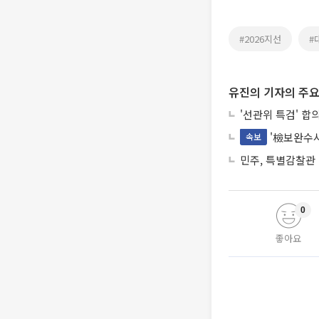
#2026지선
#
유진의 기자의 주요
'선관위 특검' 합
'檢보완수사
속보
민주, 특별감찰관
0
좋아요