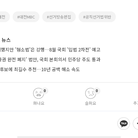
대전
#대전MBC
#선거방송편집
#공직선거법위반
 뉴스
의했지만 '형소법'은 강행…8월 국회 '입법 2차전' 예고
권 완전 폐지' 법안, 국회 본회의서 민주당 주도 통과
 후보에 최길수 추천…10년 공백 해소 속도
0
0
화나요
슬퍼요
추